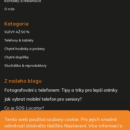
Kontakty a reklamace
O nás
Kategorie
SLEVY AŽ 50 %
Telefony & tablety
Chytré hodinky a prsteny
Chytré doplňky
Sluchátka & reproduktory
Z našeho blogu
Fotografování s telefonem: Tipy a triky pro lepší snímky
Jak vybrat mobilní telefon pro seniory?
Co je SOS Locator?
Tento web používá soubory cookie. Pro jejich snadné
odmítnutí stiskněte tlačítko Nastavení. Více informací o
Copyright 2026
ALIGATOR - telefony, chytré hodinky a