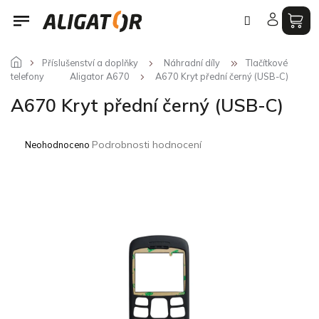
Přejít
na
obsah
Příslušenství a doplňky
Náhradní díly
Tlačítkové
telefony
Aligator A670
A670 Kryt přední černý (USB-C)
A670 Kryt přední černý (USB-C)
Průměrné
Podrobnosti hodnocení
Neohodnoceno
hodnocení
produktu
je
0,0
z
5
hvězdiček.