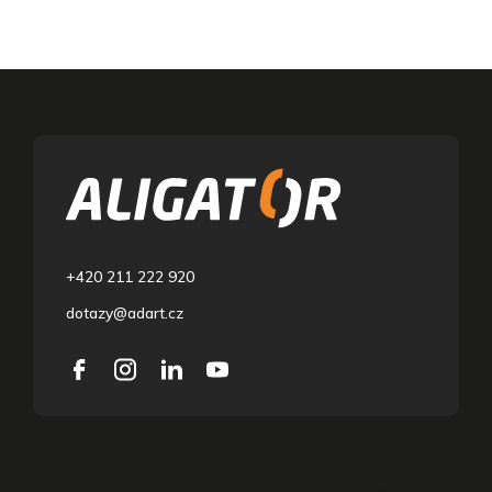
F
o
o
t
e
r
+420 211 222 920
dotazy@adart.cz