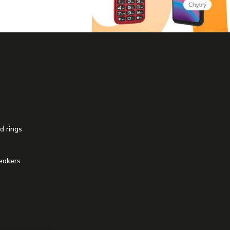
d rings
eakers