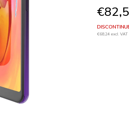
5
€82,
stars.
DISCONTINU
€68,24 excl. VAT
Measure
price: