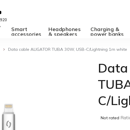
 920
A
Smart
Headphones
Charging &
accessories
& speakers
power banks
Data cable ALIGATOR TUBA 30W, USB-C/Lightning 1m white
Data
TUBA
C/Lig
The
Rati
Not rated
average