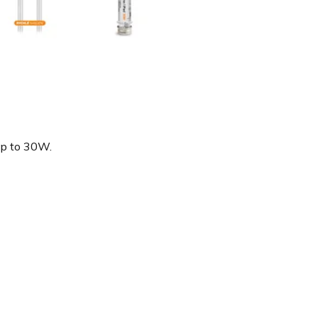
up to 30W.
SLEVA 10 %
Přihlaste se k odběru našich novinek a už Vám nikdy nic
neunikne. V emailové schránce na vás bude čekat kód n
slevu 10% na první nákup.