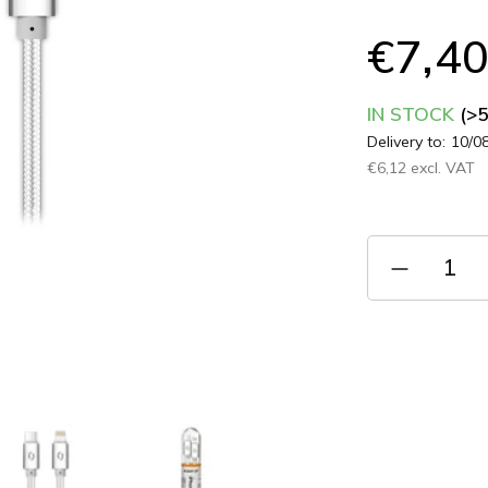
product
rating
€7,4
is
0,0
out
IN STOCK
(>
of
Delivery to:
10/0
5
stars.
€6,12 excl. VAT
Measure
price: