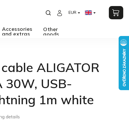
EUR
Accessories
Other
and extras
goods
 cable ALIGATOR
 30W, USB-
htning 1m white
ng details