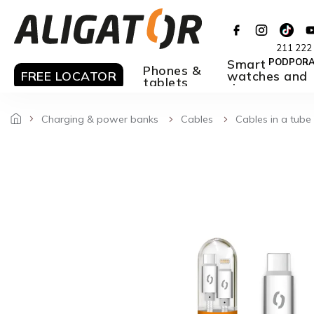
Skip
to
content
211 222
Smart
PODPOR
Phones &
FREE LOCATOR
watches and
tablets
rings
Charging & power banks
Cables
Cables in a tube