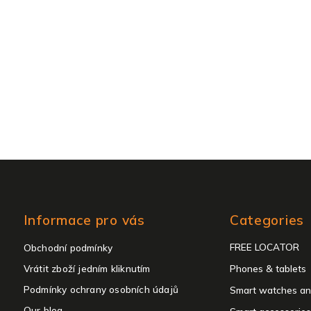
Skip
Informace pro vás
Categories
categories
FREE LOCATOR
Obchodní podmínky
Vrátit zboží jedním kliknutím
Phones & tablets
Podmínky ochrany osobních údajů
Smart watches an
Our blog