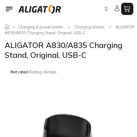
Skip
to
content
Charging & power banks
Charging stands
ALIGATOR
A830/A835 Charging Stand, Original, USB-C
ALIGATOR A830/A835 Charging
Stand, Original, USB-C
The
Rating details
Not rated
average
product
rating
is
0,0
out
of
5
stars.