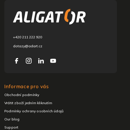
o
o
t
e
r
+420 211 222 920
dotazy@adart.cz
Informace pro vás
Obchodní podmínky
Vrátit zboží jedním kliknutím
Podmínky ochrany osobních údajů
Our blog
Support