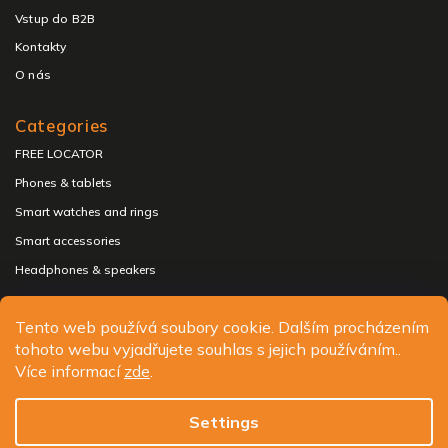
Vstup do B2B
Kontakty
O nás
Categories
FREE LOCATOR
Phones & tablets
Smart watches and rings
Smart accessories
Headphones & speakers
Tento web používá soubory cookie. Dalším procházením
tohoto webu vyjadřujete souhlas s jejich používáním..
Copyright 2026
ALIGATOR - telefony, chytré hodinky a
Více informací
zde
.
příslušenství
. All rights reserved.
Edit cookie settings
Settings
Design
Shoptak.cz
| Platforma
Shoptet.cz