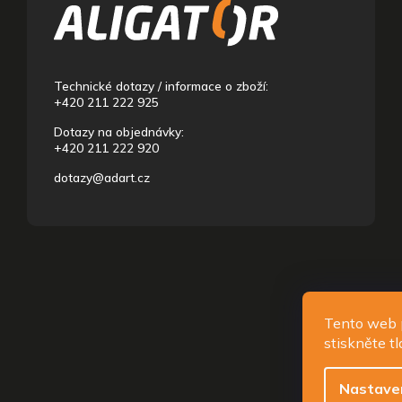
p
a
t
í
Technické dotazy / informace o zboží:
+420 211 222 925
Dotazy na objednávky:
+420 211 222 920
dotazy@adart.cz
Copyright
Tento web p
stiskněte t
Nastave