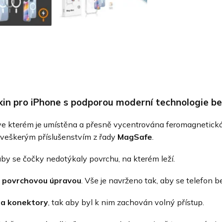
n pro iPhone s podporou moderní technologie be
 ve kterém je umístěna a přesně vycentrována feromagnetická
s veškerým příslušenstvím z řady
MagSafe
.
 aby se čočky nedotýkaly povrchu, na kterém leží.
u povrchovou úpravou
. Vše je navrženo tak, aby se telefon 
na konektory
, tak aby byl k nim zachován volný přístup.