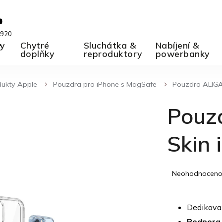
 920
ky
A
Chytré
Sluchátka &
Nabíjení &
doplňky
reproduktory
powerbanky
dukty Apple
Pouzdra pro iPhone s MagSafe
Pouzdro ALIGA
Pouz
Skin 
Průměrné
Neohodnocen
hodnocení
produktu
je
Dedikovan
0,0
Podpora 