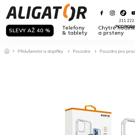
Přejít
na
obsah
211 222
Telefony
Chytré hodin
PODPOR
SLEVY AŽ 40 %
& tablety
a prsteny
Příslušenství a doplňky
Pouzdra
Pouzdra pro pro