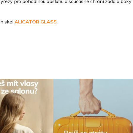
ýřezy pro pohodlnou obsluhu a současně chrání záda a boky
ch skel
ALIGATOR GLASS
.