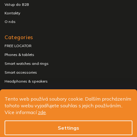
Vstup do B2B
Kontakty
O nás
Categories
FREE LOCATOR
Phones & tablets
Smart watches and rings
Smart accessories
Headphones & speakers
Tento web používá soubory cookie. Dalším procházením
tohoto webu vyjadřujete souhlas s jejich používáním..
Copyright 2026
ALIGATOR - telefony, chytré hodinky a
Více informací
zde
.
příslušenství
. All rights reserved.
Edit cookie settings
Settings
Design
Shoptak.cz
| Platforma
Shoptet.cz