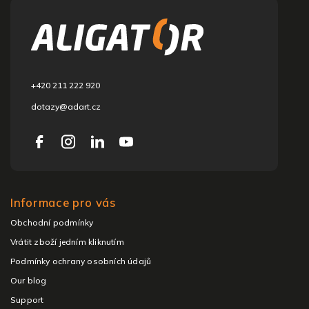
o
t
e
r
+420 211 222 920
dotazy@adart.cz
Informace pro vás
Obchodní podmínky
Vrátit zboží jedním kliknutím
Podmínky ochrany osobních údajů
Our blog
Support