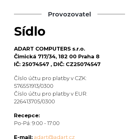
Provozovatel
Sídlo
ADART COMPUTERS s.r.o.
Čimická 717/34, 182 00 Praha 8
IČ: 25074547 , DIČ: CZ25074547
Číslo účtu pro platby v CZK:
576551913/0300
Číslo účtu pro platby v EUR:
226413705/0300
Recepce:
Po-Pá: 9:00 - 17:00
E-mail:
adart@adart.cz