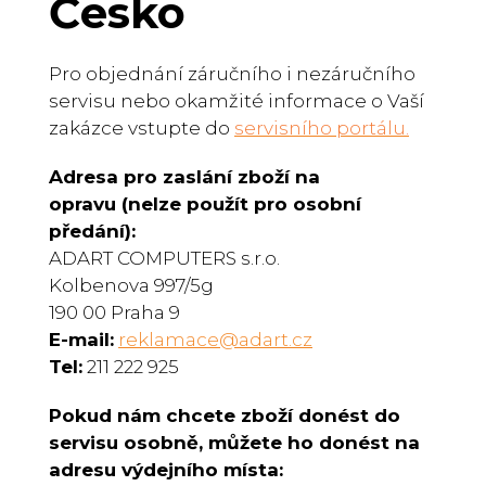
Česko
Pro objednání záručního i nezáručního
servisu nebo okamžité informace o Vaší
zakázce vstupte do
servisního portálu
.
Adresa pro zaslání zboží na
opravu
(nelze použít pro osobní
předání):
ADART COMPUTERS s.r.o.
Kolbenova 997/5g
190 00 Praha 9
E-mail:
reklamace@adart.cz
Tel
:
211 222 925
Pokud nám chcete zboží donést do
servisu osobně, můžete ho donést na
adresu výdejního místa: