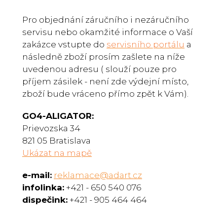
Pro objednání záručního i nezáručního
servisu nebo okamžité informace o Vaší
zakázce vstupte do
servisního portálu
a
následně zboží prosím zašlete na níže
uvedenou adresu ( slouží pouze pro
příjem zásilek - není zde výdejní místo,
zboží bude vráceno přímo zpět k Vám).
GO4-ALIGATOR:
Prievozska 34
821 05 Bratislava
Ukázat na mapě
e-mail:
reklamace@adart.cz
infolinka:
+421 - 650 540 076
dispečink:
+421 - 905 464 464