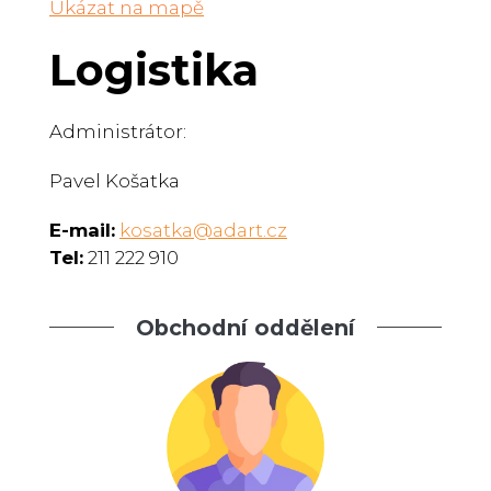
Ukázat na mapě
Logistika
Administrátor:
Pavel Košatka
E-mail:
kosatka@adart.cz
Tel:
211 222 910
Obchodní oddělení