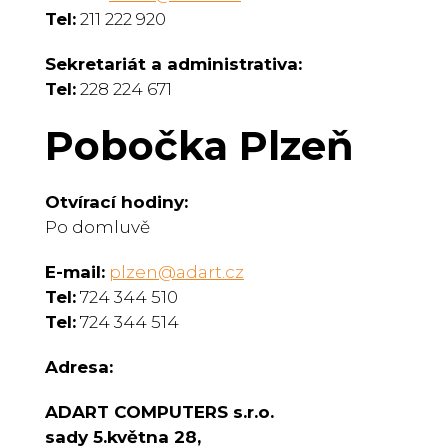
Tel:
211 222 920
Sekretariát a administrativa
:
Tel:
228 224 671
Pobočka Plzeň
Otvírací hodiny:
Po domluvě
E-mail:
plzen@adart.cz
Tel:
724 344 510
Tel:
724 344 514
Adresa:
ADART COMPUTERS s.r.o.
sady 5.května 28,