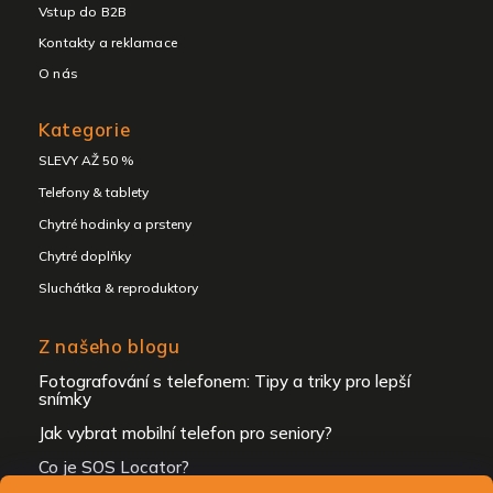
Vstup do B2B
Kontakty a reklamace
O nás
Kategorie
SLEVY AŽ 50 %
Telefony & tablety
Chytré hodinky a prsteny
Chytré doplňky
Sluchátka & reproduktory
Z našeho blogu
Fotografování s telefonem: Tipy a triky pro lepší
snímky
Jak vybrat mobilní telefon pro seniory?
Sleva na první nákup
Přihlaste se k našim novinkám
Co je SOS Locator?
a
získejte slevu 10 % na první nákup