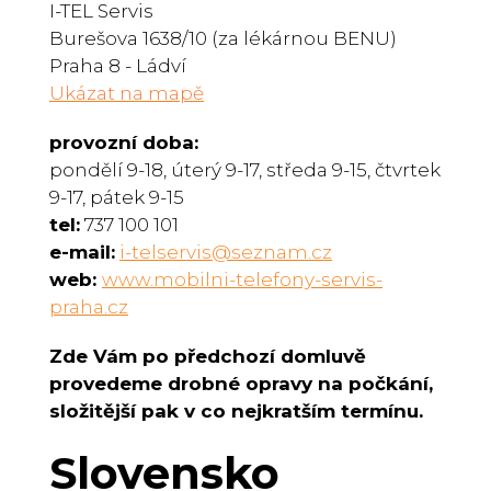
I-TEL Servis
Burešova 1638/10 (za lékárnou BENU)
Praha 8 - Ládví
Ukázat na mapě
provozní doba:
pondělí 9-18, úterý 9-17, středa 9-15, čtvrtek
9-17, pátek 9-15
tel:
737 100 101
e-mail:
i-telservis@seznam.cz
web:
www.mobilni-telefony-servis-
praha.cz
Zde Vám po předchozí domluvě
provedeme drobné opravy na počkání,
složitější pak v co nejkratším termínu.
Slovensko