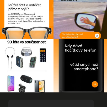
Z
á
p