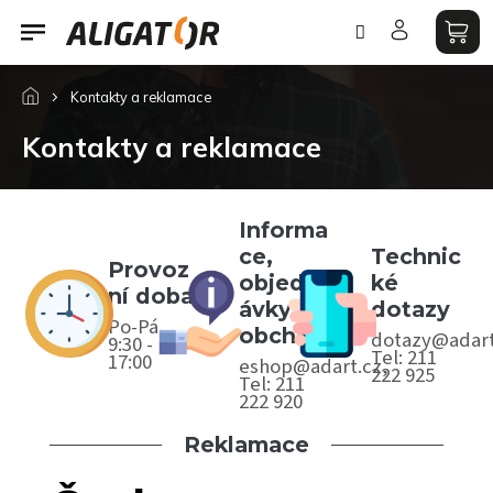
Přejít
na
obsah
Kontakty a reklamace
Kontakty a reklamace
Informa
ce,
Technic
Provoz
objedn
ké
ní doba
ávky,
dotazy
Po-Pá,
obchod
dotazy@adart
9:30 -
Tel: 211
17:00
eshop@adart.cz,
222 925
Tel: 211
222 920
Reklamace