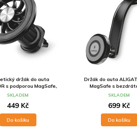
tický držák do auta
Držák do auta ALIGA
R s podporou MagSafe,
MagSafe s bezdrá
 ventilační mřížky
nabíjením 15W, s o
SKLADEM
SKLADEM
ohebným ramene
449 Kč
699 Kč
na palubní desk
Do košíku
Do košíku