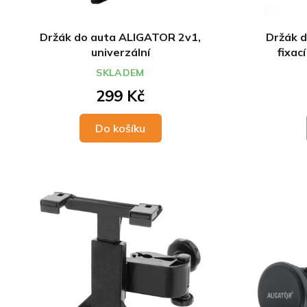
Držák do auta ALIGATOR 2v1,
Držák d
univerzální
fixac
ventila
SKLADEM
299 Kč
Do košíku