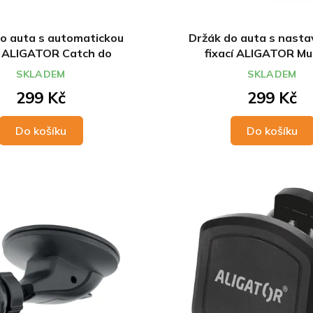
o auta s automatickou
Držák do auta s nasta
í ALIGATOR Catch do
fixací ALIGATOR Mul
ční mřížky, univerzální
ventilační mřížky, uni
SKLADEM
SKLADEM
299 Kč
299 Kč
Do košíku
Do košíku