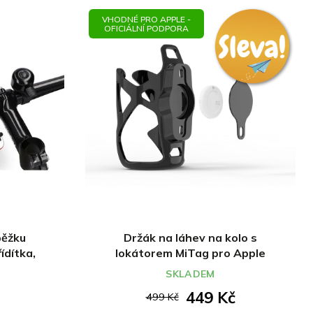
VHODNÉ PRO APPLE -
OFICIÁLNÍ PODPORA
běžku
Držák na láhev na kolo s
ídítka,
lokátorem MiTag pro Apple
SKLADEM
449 Kč
499 Kč