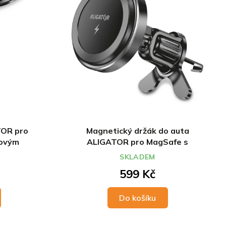
TOR pro
Magnetický držák do auta
tovým
ALIGATOR pro MagSafe s
dolným
bezdrátovým nabíjením 15W, do
SKLADEM
m,
ventilační mřížky
599 Kč
u
Do košíku