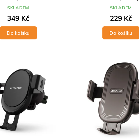
ní desku, univerzální
SKLADEM
SKLADEM
349 Kč
229 Kč
Do košíku
Do košíku