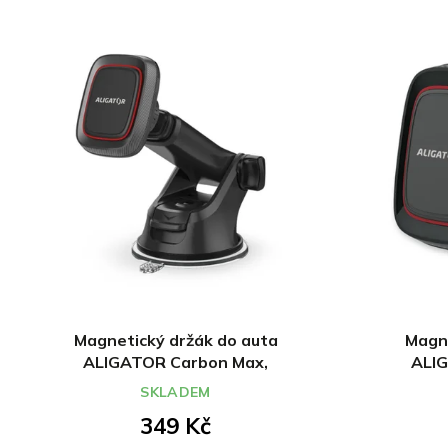
Magnetický držák do auta
Magne
ALIGATOR Carbon Max,
ALIG
univerzální
SKLADEM
349 Kč