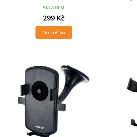
palub
SKLADEM
299 Kč
Do košíku