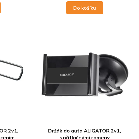
Do košíku
OR 2v1,
Držák do auta ALIGATOR 2v1,
ycením
s přítlačnými rameny