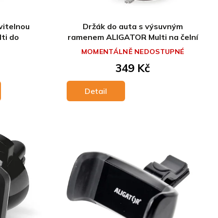
vitelnou
Držák do auta s výsuvným
ti do
ramenem ALIGATOR Multi na čelní
verzální
sklo a palubní desku, univerzální
MOMENTÁLNĚ NEDOSTUPNÉ
349 Kč
Detail