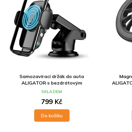
s
o
p
d
r
u
o
k
d
t
u
ů
k
t
ů
Samozavírací držák do auta
Magne
ALIGATOR s bezdrátovým
ALIGATO
nabíjením 15W, 3v1
do
SKLADEM
799 Kč
Do košíku