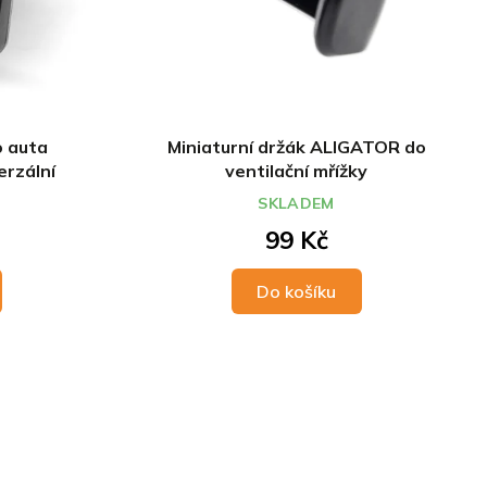
o auta
Miniaturní držák ALIGATOR do
erzální
ventilační mřížky
SKLADEM
99 Kč
Do košíku