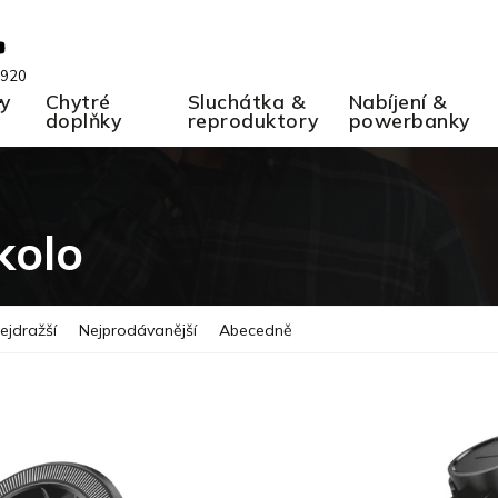
 920
ky
A
Chytré
Sluchátka &
Nabíjení &
doplňky
reproduktory
powerbanky
kolo
ejdražší
Nejprodávanější
Abecedně