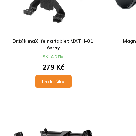
Držák maXlife na tablet MXTH-01,
Magne
černý
SKLADEM
279 Kč
Do košíku