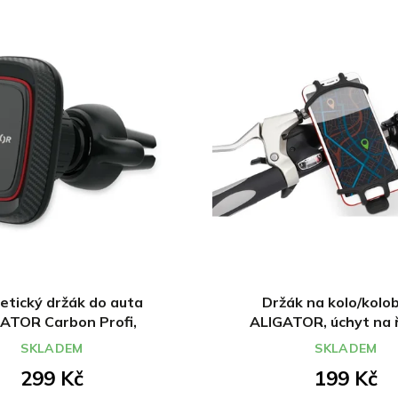
tický držák do auta
Držák na kolo/kolo
ATOR Carbon Profi,
ALIGATOR, úchyt na ř
univerzální
univerzální
SKLADEM
SKLADEM
299 Kč
199 Kč