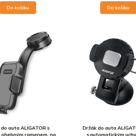
Do košíku
Do košíku
 do auta ALIGATOR s
Držák do auta ALIGAT
 ohebným ramenem, na
s automatickým uch