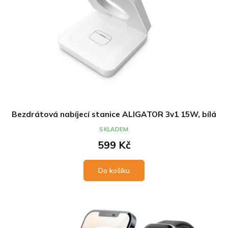
t
k
ů
t
ů
Bezdrátová nabíjecí stanice ALIGATOR 3v1 15W, bílá
SKLADEM
599 Kč
Do košíku