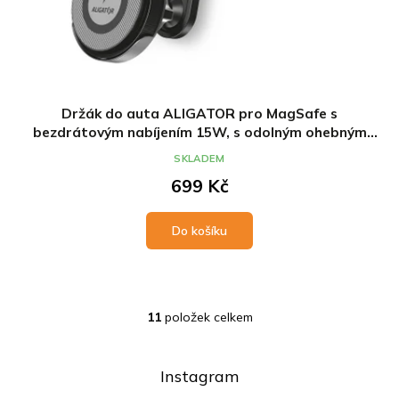
Držák do auta ALIGATOR pro MagSafe s
bezdrátovým nabíjením 15W, s odolným ohebným
ramenem, na palubní desku
SKLADEM
699 Kč
Do košíku
11
položek celkem
O
v
l
á
Instagram
d