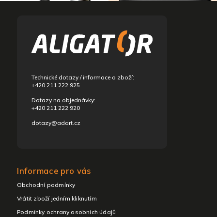
Z
á
p
a
t
í
Technické dotazy / informace o zboží:
+420 211 222 925
Dotazy na objednávky:
+420 211 222 920
dotazy@adart.cz
Informace pro vás
Obchodní podmínky
Vrátit zboží jedním kliknutím
Podmínky ochrany osobních údajů