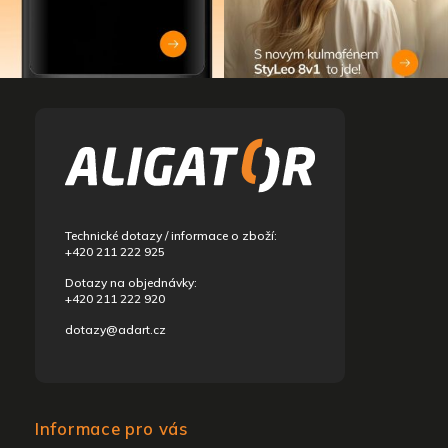
Z
á
p
a
t
í
Technické dotazy / informace o zboží:
+420 211 222 925
Dotazy na objednávky:
+420 211 222 920
dotazy@adart.cz
Informace pro vás