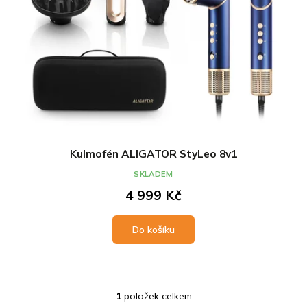
t
k
ů
t
ů
Kulmofén ALIGATOR StyLeo 8v1
SKLADEM
4 999 Kč
Do košíku
1
položek celkem
O