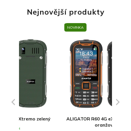
rozptylování.
Nejnovější produkty
Zobrazit nabídku
NOVINKA
NOVI
Previous
Next
elený
ALIGATOR R60 4G eXtremo černo-
ALIGA
oranžový