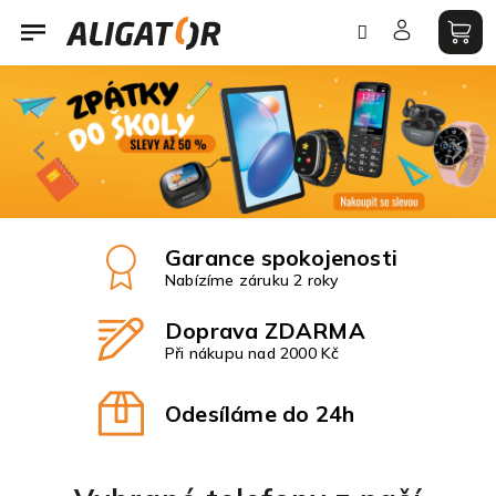
Přejít
na
obsah
A
Předchozí
Nás
l
i
g
a
t
Garance spokojenosti
o
Nabízíme záruku 2 roky
r
-
Doprava ZDARMA
m
Při nákupu nad 2000 Kč
o
Odesíláme do 24h
b
i
l