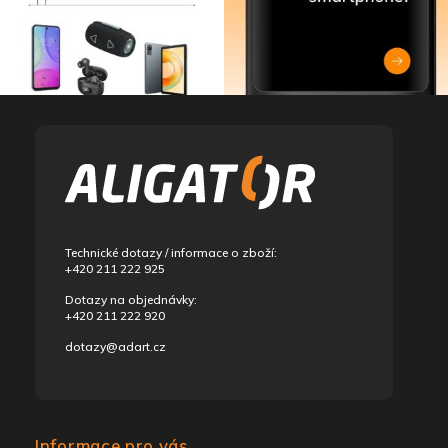
Z
á
p
a
t
í
Technické dotazy / informace o zboží:
+420 211 222 925
Dotazy na objednávky:
+420 211 222 920
dotazy@adart.cz
Informace pro vás