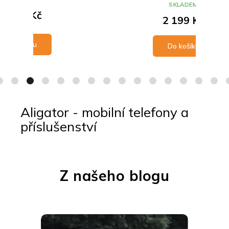
SKLADEM
2 199 Kč
De
Do košíku
Aligator - mobilní telefony a
příslušenství
Z našeho blogu
V
ý
p