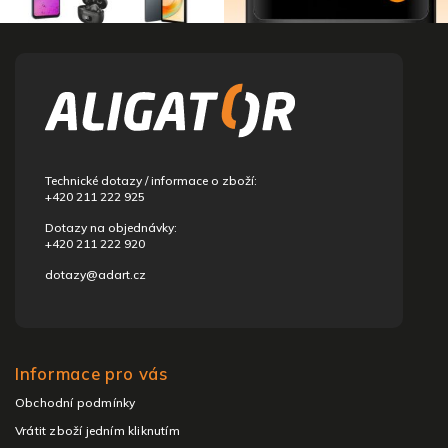
Z
á
p
a
t
í
Technické dotazy / informace o zboží:
+420 211 222 925
Dotazy na objednávky:
+420 211 222 920
dotazy@adart.cz
Informace pro vás
Obchodní podmínky
Vrátit zboží jedním kliknutím