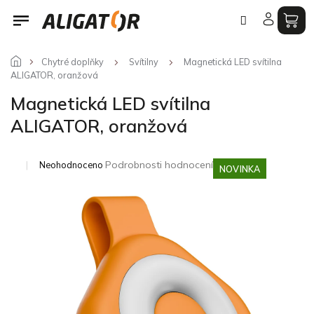
Přejít
na
obsah
Chytré doplňky
Svítilny
Magnetická LED svítilna
ALIGATOR, oranžová
Magnetická LED svítilna
ALIGATOR, oranžová
Průměrné
Podrobnosti hodnocení
Neohodnoceno
NOVINKA
hodnocení
produktu
je
0,0
z
5
hvězdiček.