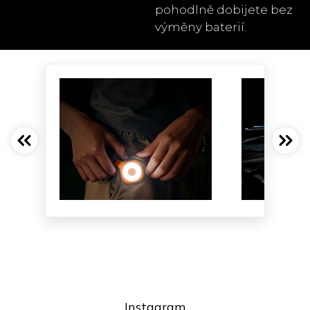
pohodlně dobijete bez
výměny baterií.
Instagram