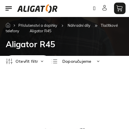
Přejít
na
obsah
Příslušenství a doplňky
Náhradní díly
Tlačítkové
telefony
Aligator R45
Aligator R45
Ř
Otevřít filtr
Doporučujeme
a
z
Nejlevnější
V
e
ý
Nejdražší
n
p
í
Nejprodávanější
i
p
s
Abecedně
r
p
o
r
d
o
u
d
k