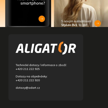
Z
á
p
a
t
í
Technické dotazy / informace o zboží:
+420 211 222 925
Dotazy na objednávky:
+420 211 222 920
dotazy@adart.cz