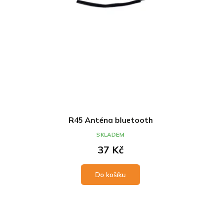
u
t
k
ů
t
ů
R45 Anténa bluetooth
SKLADEM
37 Kč
Do košíku