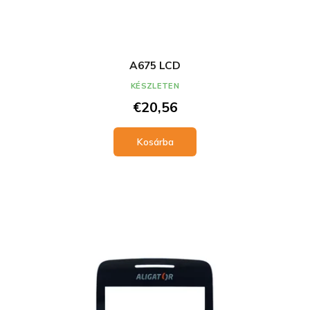
A675 LCD
KÉSZLETEN
€20,56
Kosárba