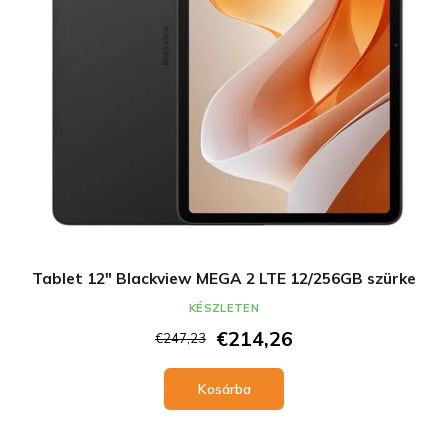
d
l
e
i
z
s
é
t
s
á
e
j
a
Tablet 12" Blackview MEGA 2 LTE 12/256GB szürke
KÉSZLETEN
€214,26
€247,23
Kosárba