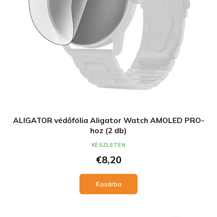
e
i
z
s
é
t
s
á
e
j
a
ALIGATOR védőfólia Aligator Watch AMOLED PRO-
hoz (2 db)
KÉSZLETEN
€8,20
Kosárba