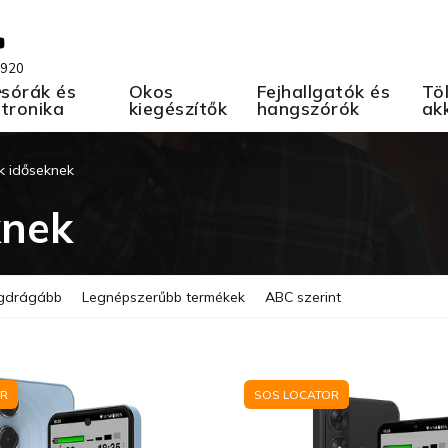
 920
A
sórák és
Okos
Fejhallgatók és
Töl
ktronika
kiegészítők
hangszórók
ak
k időseknek
knek
gdrágább
Legnépszerűbb termékek
ABC szerint
OR
SOS LOCATOR