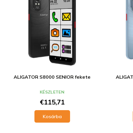
é
r
k
e
e
n
k
d
l
e
i
z
s
é
t
s
á
e
j
a
ALIGATOR S8000 SENIOR fekete
ALIGAT
KÉSZLETEN
€115,71
Kosárba