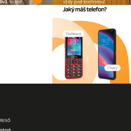
ERESŐ
agépek