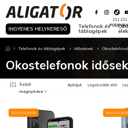
Ugrás
a
fő
211 222
tartalomhoz
Telefonok és
PODPOR
Oko
INGYENES HELYKERESŐ
táblagépek
ele
Telefonok és táblagépek
Időseknek
Okostelefono
Okostelefonok időse
T
Szűrő
Ajánljuk
Legolcsóbb elöl
Le
e
megnyitása
r
m
T
é
e
k
SOS LOCATOR
SOS LOCAT
r
e
m
k