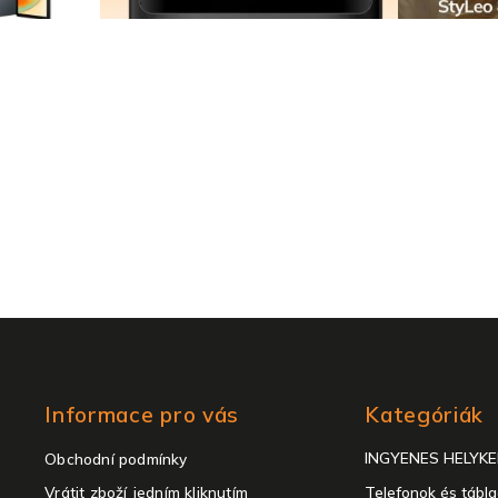
e
i
Kategóriák
Informace pro vás
Kategóriák
átugrása
INGYENES HELYK
Obchodní podmínky
Vrátit zboží jedním kliknutím
Telefonok és tábl