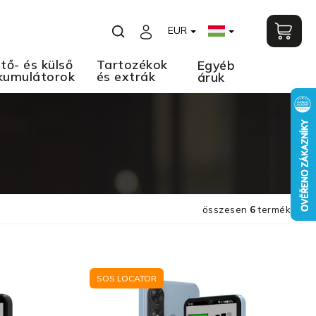
EUR
tő- és külső
Tartozékok
Egyéb
kumulátorok
és extrák
áruk
összesen
6
termék
SOS LOCATOR