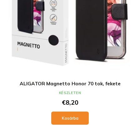
l
e
i
z
s
é
t
s
á
e
j
a
ALIGATOR Magnetto Honor 70 tok, fekete
KÉSZLETEN
€8,20
Kosárba