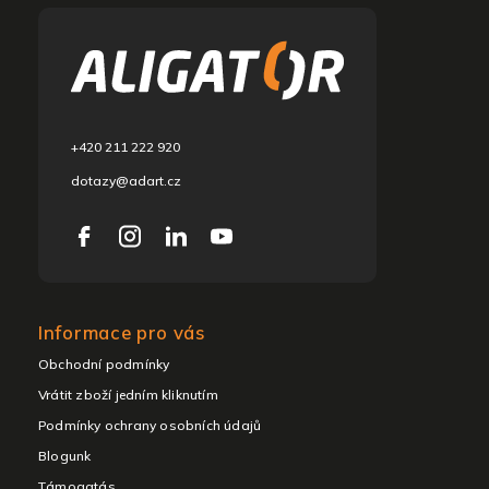
á
b
l
é
c
+420 211 222 920
dotazy@adart.cz
Informace pro vás
Obchodní podmínky
Vrátit zboží jedním kliknutím
Podmínky ochrany osobních údajů
Blogunk
Támogatás