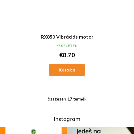
RX850 Vibrációs motor
KÉSZLETEN
€8,70
Kosárba
összesen
17
termék
L
i
s
t
Instagram
a
i