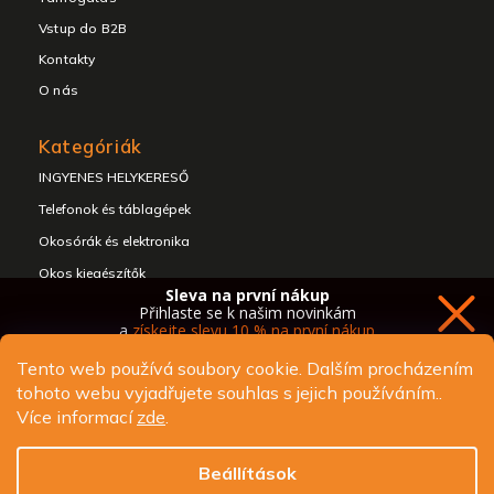
Vstup do B2B
Kontakty
O nás
Kategóriák
INGYENES HELYKERESŐ
Telefonok és táblagépek
Okosórák és elektronika
Okos kiegészítők
Sleva na první nákup
Fejhallgatók és hangszórók
Přihlaste se k našim novinkám
a
získejte slevu 10 % na první nákup
Tento web používá soubory cookie. Dalším procházením
tohoto webu vyjadřujete souhlas s jejich používáním..
Copyright 2026
ALIGATOR - telefony, chytré hodinky a
Více informací
zde
.
příslušenství
. Minden jog fenntartva.
Chci novinky a slevu
Süti beállítások szerkesztése
Beállítások
Design
Shoptak.cz
| Platforma
Shoptet.cz