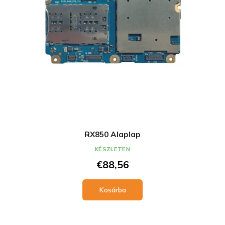
l
e
i
z
s
é
t
s
á
e
j
a
RX850 Alaplap
KÉSZLETEN
€88,56
Kosárba