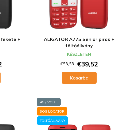
fekete +
ALIGATOR A775 Senior piros +
töltőállvány
KÉSZLETEN
2
€39,52
€53,53
Kosárba
4G / VOLTE
SOS LOCATOR
TÖLTŐÁLLVÁNY