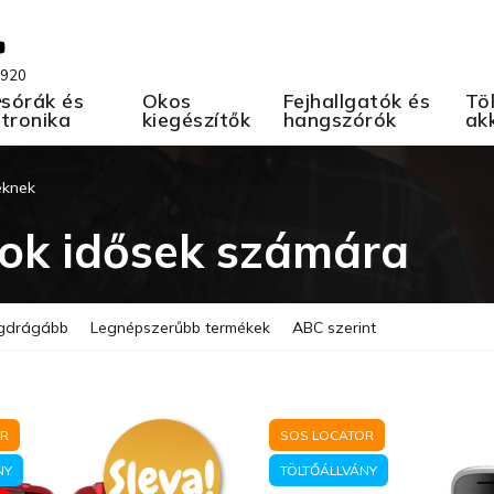
 920
A
sórák és
Okos
Fejhallgatók és
Töl
ktronika
kiegészítők
hangszórók
ak
eknek
ok idősek számára
gdrágább
Legnépszerűbb termékek
ABC szerint
OR
SOS LOCATOR
NY
TÖLTŐÁLLVÁNY