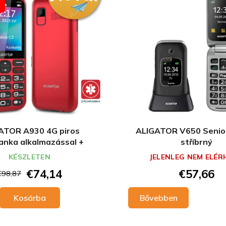
ATOR A930 4G piros
ALIGATOR V650 Senior
anka alkalmazással +
stříbrný
töltőállvány
KÉSZLETEN
JELENLEG NEM ELÉR
€74,14
€57,66
€98,87
Kosárba
Bővebben