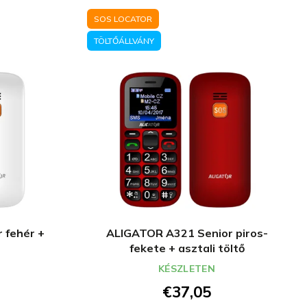
SOS LOCATOR
TÖLTŐÁLLVÁNY
 fehér +
ALIGATOR A321 Senior piros-
fekete + asztali töltő
KÉSZLETEN
€37,05