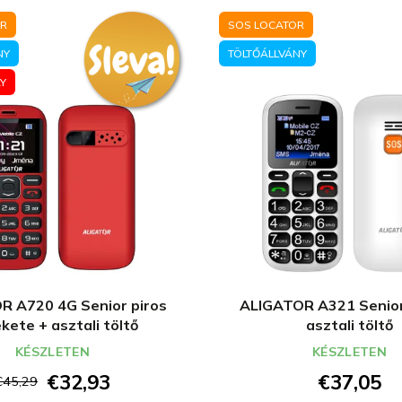
OR
SOS LOCATOR
NY
TÖLTŐÁLLVÁNY
Y
R A720 4G Senior piros
ALIGATOR A321 Senior
ekete + asztali töltő
asztali töltő
KÉSZLETEN
KÉSZLETEN
€32,93
€37,05
€45,29