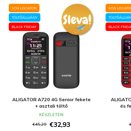
SOS LOCATOR
SOS LOCAT
TÖLTŐÁLLVÁNY
TÖLTŐÁLLVÁ
BLACK FRIDAY
BLACK FRIDA
ALIGATOR A720 4G Senior fekete
ALIGATO
+ asztali töltő
és f
KÉSZLETEN
€32,93
€45,29