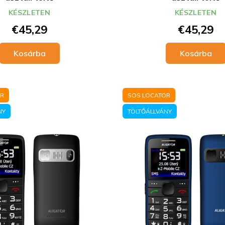
KÉSZLETEN
KÉSZLETEN
€45,29
€45,29
Kosárba
Kosárba
OR
SOS LOCATOR
NY
TÖLTŐÁLLVÁNY
SLEVA 10 %
Přihlaste se k odběru našich novinek a už Vám nikdy nic
neunikne. V emailové schránce na vás bude čekat kód n
slevu 10% na první nákup.