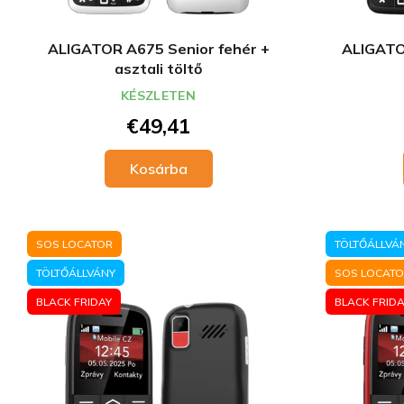
ALIGATOR A675 Senior fehér +
ALIGATO
asztali töltő
KÉSZLETEN
€49,41
Kosárba
SOS LOCATOR
TÖLTŐÁLLVÁ
TÖLTŐÁLLVÁNY
SOS LOCAT
BLACK FRIDAY
BLACK FRIDA