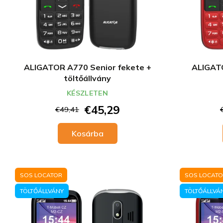
ALIGATOR A770 Senior fekete +
ALIGATO
töltőállvány
KÉSZLETEN
€45,29
€49,41
Kosárba
SOS LOCATOR
SOS LOCAT
TÖLTŐÁLLVÁNY
TÖLTŐÁLLVÁ