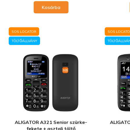
Kosárba
SOS LOCATOR
SOS LOCAT
TÖLTŐÁLLVÁNY
TÖLTŐÁLLVÁ
ALIGATOR A321 Senior szürke-
ALIGATO
fekete + asztali töltő