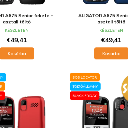
R A675 Senior fekete +
ALIGATOR A675 Senio
Chci novinky do e-mailu
asztali töltő
asztali töltő
Přečtěte si naše
Zásady zpracování osobních údajů.
KÉSZLETEN
KÉSZLETEN
€49,41
€49,41
Kosárba
Kosárba
NY
SOS LOCATOR
OR
TÖLTŐÁLLVÁNY
Y
BLACK FRIDAY