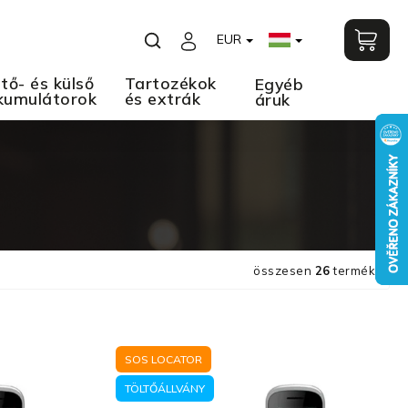
EUR
tő- és külső
Tartozékok
Egyéb
kumulátorok
és extrák
áruk
összesen
26
termék
SOS LOCATOR
TÖLTŐÁLLVÁNY