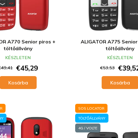
R A770 Senior piros +
ALIGATOR A775 Senior 
töltőállvány
töltőállvány
KÉSZLETEN
KÉSZLETEN
€45,29
€39,5
€49,41
€53,53
Kosárba
Kosárba
OR
SOS LOCATOR
NY
TÖLTŐÁLLVÁNY
4G / VOLTE