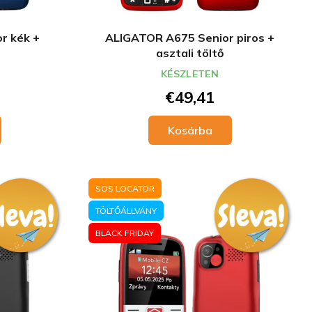
r kék +
ALIGATOR A675 Senior piros +
asztali töltő
KÉSZLETEN
€49,41
Kosárba
SOS LOCATOR
TÖLTŐÁLLVÁNY
BLACK FRIDAY