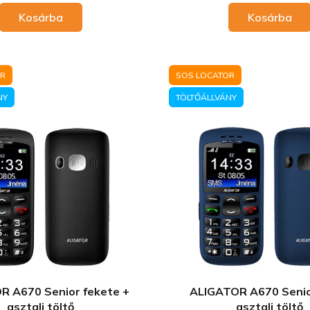
Kosárba
Kosárba
OR
SOS LOCATOR
NY
TÖLTŐÁLLVÁNY
R A670 Senior fekete +
ALIGATOR A670 Senio
asztali töltő
asztali töltő