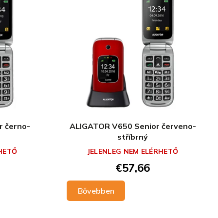
 černo-
ALIGATOR V650 Senior červeno-
stříbrný
HETŐ
JELENLEG NEM ELÉRHETŐ
€57,66
Bővebben