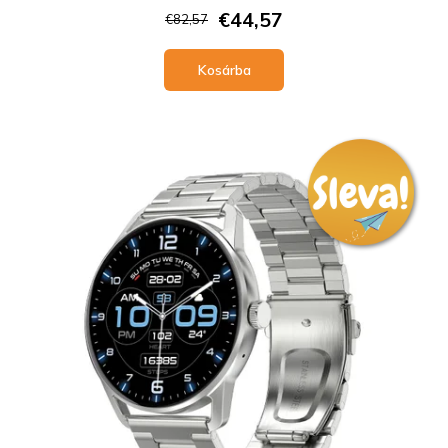
€44,57
€82,57
Kosárba