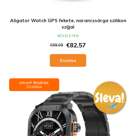
Aligator Watch GPS fekete, narancssárga szilikon
szíjjal
KÉSZLETEN
€82,57
€99,09
Kosárba
DRUHÝ ŘEMÍNEK
ZDARMA