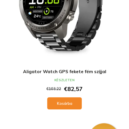
e
i
z
s
é
t
s
á
e
j
a
Aligator Watch GPS fekete fém szíjjal
KÉSZLETEN
€82,57
€103,22
Kosárba