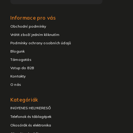
Informace pro vás
Obchodní podmínky
Vrátit zboží jedním kliknutím
Podmínky ochrany osobních údajů
Blogunk
Támogatás
Vstup do B2B
Kontakty
O nás
Kategóriák
Kategóriák
átugrása
INGYENES HELYKERESŐ
Telefonok és táblagépek
Okosórák és elektronika