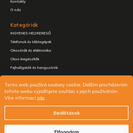
Kontakty
O nás
Kategóriák
INGYENES HELYKERESŐ
Telefonok és táblagépek
Okosórák és elektronika
Okos kiegészítők
Sleva na první nákup
Fejhallgatók és hangszórók
Přihlaste se k našim novinkám
a
získejte slevu 10 % na první nákup
Tento web používá soubory cookie. Dalším procházením
tohoto webu vyjadřujete souhlas s jejich používáním..
Copyright 2026
ALIGATOR - telefony, chytré hodinky a
Více informací
zde
.
příslušenství
. Minden jog fenntartva.
Chci novinky a slevu
Süti beállítások szerkesztése
Beállítások
Design
Shoptak.cz
| Platforma
Shoptet.cz
Ochrana osobních údajů
Elfogadom