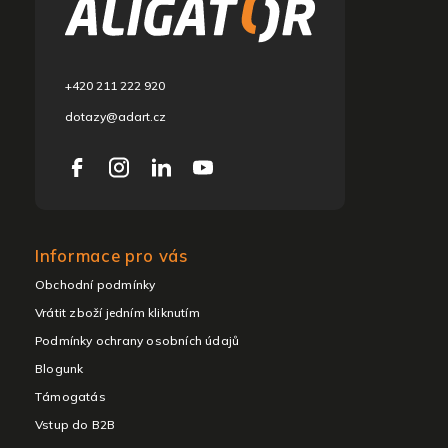
l
é
c
+420 211 222 920
dotazy@adart.cz
Informace pro vás
Obchodní podmínky
Vrátit zboží jedním kliknutím
Podmínky ochrany osobních údajů
Blogunk
Támogatás
Vstup do B2B