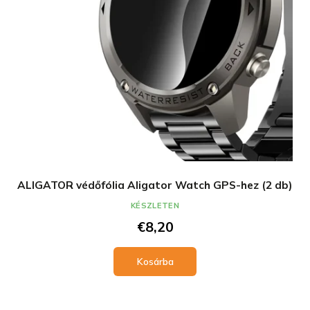
l
e
i
z
s
é
t
s
á
e
j
a
ALIGATOR védőfólia Aligator Watch GPS-hez (2 db)
KÉSZLETEN
€8,20
Kosárba