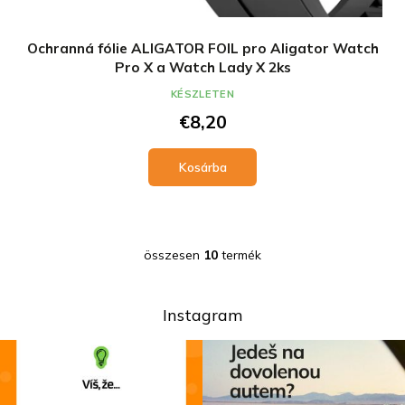
Ochranná fólie ALIGATOR FOIL pro Aligator Watch
Pro X a Watch Lady X 2ks
KÉSZLETEN
€8,20
Kosárba
összesen
10
termék
L
i
s
t
Instagram
a
i
r
á
n