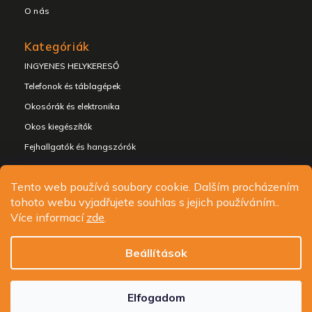
O nás
Kategóriák
INGYENES HELYKERESŐ
Telefonok és táblagépek
Okosórák és elektronika
Okos kiegészítők
Sleva na první nákup
Fejhallgatók és hangszórók
Přihlaste se k našim novinkám
a
získejte slevu 10 % na první nákup
Tento web používá soubory cookie. Dalším procházením
tohoto webu vyjadřujete souhlas s jejich používáním..
Copyright 2026
ALIGATOR - telefony, chytré hodinky a
Více informací
zde
.
příslušenství
. Minden jog fenntartva.
Chci novinky a slevu
Süti beállítások szerkesztése
Beállítások
Design
Shoptak.cz
| Platforma
Shoptet.cz
Ochrana osobních údajů
Elfogadom