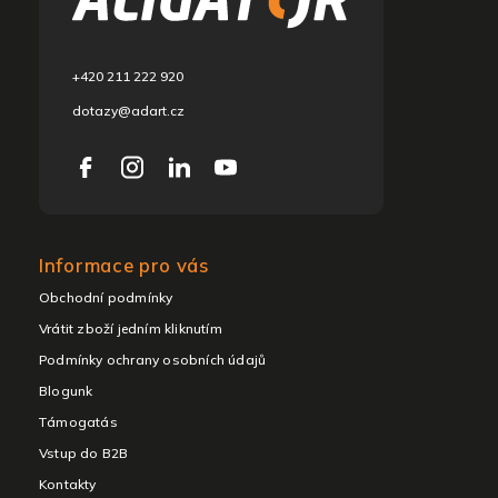
é
c
+420 211 222 920
dotazy@adart.cz
Informace pro vás
Obchodní podmínky
Vrátit zboží jedním kliknutím
Podmínky ochrany osobních údajů
Blogunk
Támogatás
Vstup do B2B
Kontakty