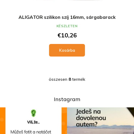
ALIGATOR szilikon szíj 16mm, sárgabarack
KÉSZLETEN
€10,26
Kosárba
összesen
8
termék
L
i
s
t
Instagram
a
i
r
á
n
y