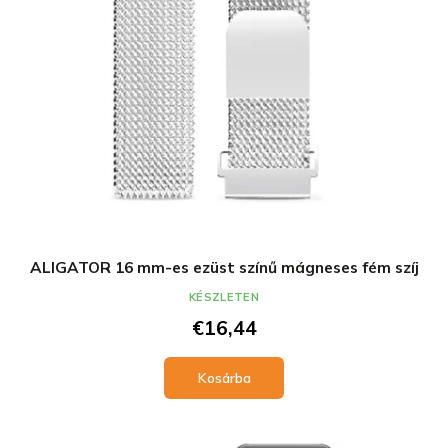
l
e
i
z
s
é
t
s
á
e
j
a
ALIGATOR 16 mm-es ezüst színű mágneses fém szíj
KÉSZLETEN
€16,44
Kosárba