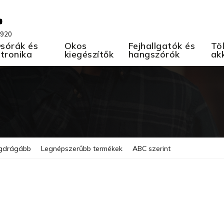
 920
A
sórák és
Okos
Fejhallgatók és
Töl
ktronika
kiegészítők
hangszórók
ak
gdrágább
Legnépszerűbb termékek
ABC szerint