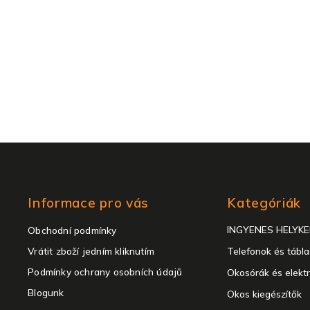
Kategóriák
Informace pro vás
Kategóriák
átugrása
INGYENES HELYK
Obchodní podmínky
Vrátit zboží jedním kliknutím
Telefonok és tábl
Podmínky ochrany osobních údajů
Okosórák és elekt
Blogunk
Okos kiegészítők