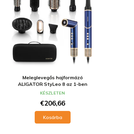
é
r
k
e
e
n
k
d
l
e
i
z
s
é
t
s
á
e
j
a
Meleglevegős hajformázó
ALIGATOR StyLeo 8 az 1-ben
KÉSZLETEN
€206,66
Kosárba