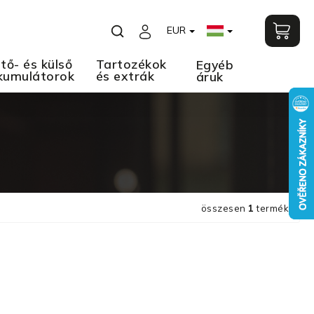
EUR
tő- és külső
Tartozékok
Egyéb
kumulátorok
és extrák
áruk
összesen
1
termék