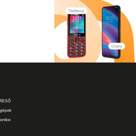
ERESŐ
agépek
ronika