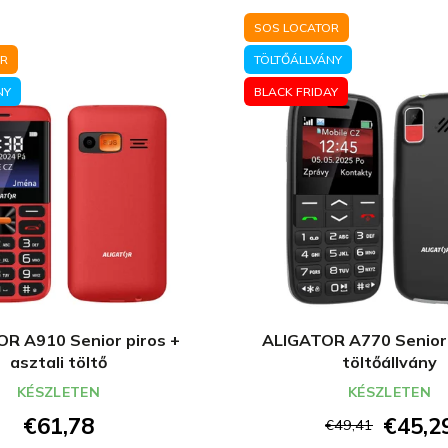
SOS LOCATOR
OR
TÖLTŐÁLLVÁNY
NY
BLACK FRIDAY
R A910 Senior piros +
ALIGATOR A770 Senior 
asztali töltő
töltőállvány
KÉSZLETEN
KÉSZLETEN
€61,78
€45,2
€49,41