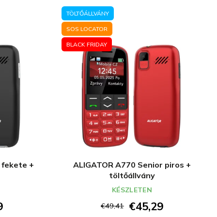
TÖLTŐÁLLVÁNY
SOS LOCATOR
BLACK FRIDAY
fekete +
ALIGATOR A770 Senior piros +
töltőállvány
KÉSZLETEN
9
€45,29
€49,41