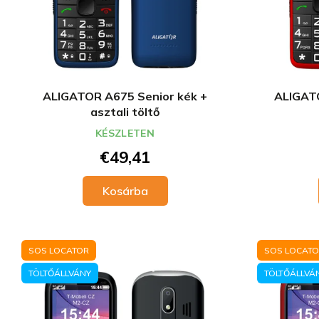
ALIGATOR A675 Senior kék +
ALIGATO
asztali töltő
KÉSZLETEN
€49,41
Kosárba
SOS LOCATOR
SOS LOCAT
TÖLTŐÁLLVÁNY
TÖLTŐÁLLVÁ