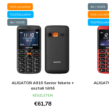
SOS LOCATOR
4G / VOLTE
TÖLTŐÁLLVÁNY
SOS LOCAT
4G / VOLTE
TÖLTŐÁLLVÁ
ALIGATOR A910 Senior fekete +
ALIGATO
asztali töltő
KÉSZLETEN
€61,78