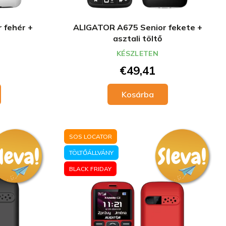
 fehér +
ALIGATOR A675 Senior fekete +
asztali töltő
KÉSZLETEN
€49,41
Kosárba
SOS LOCATOR
TÖLTŐÁLLVÁNY
BLACK FRIDAY