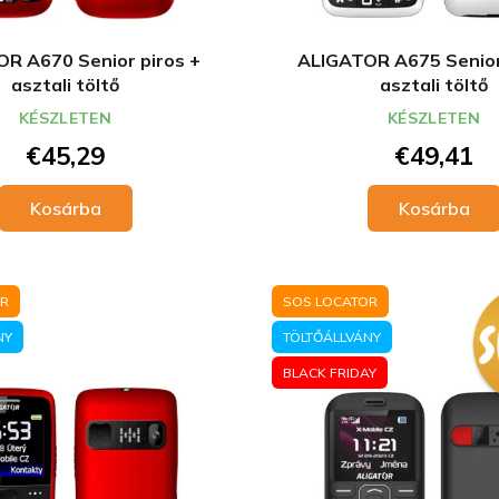
R A670 Senior piros +
ALIGATOR A675 Senior
Chci novinky do e-mailu
asztali töltő
asztali töltő
Přečtěte si naše
Zásady zpracování osobních údajů.
KÉSZLETEN
KÉSZLETEN
€45,29
€49,41
Kosárba
Kosárba
OR
SOS LOCATOR
NY
TÖLTŐÁLLVÁNY
BLACK FRIDAY