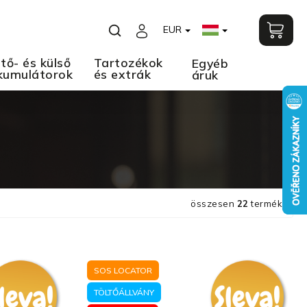
EUR
tő- és külső
Tartozékok
Egyéb
kumulátorok
és extrák
áruk
összesen
22
termék
SOS LOCATOR
TÖLTŐÁLLVÁNY