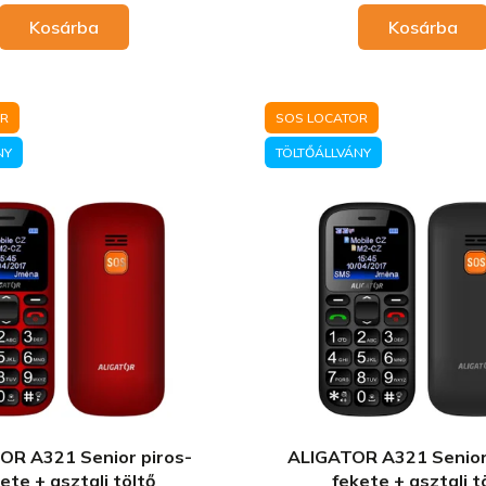
Kosárba
Kosárba
OR
SOS LOCATOR
NY
TÖLTŐÁLLVÁNY
OR A321 Senior piros-
ALIGATOR A321 Senior
ete + asztali töltő
fekete + asztali t