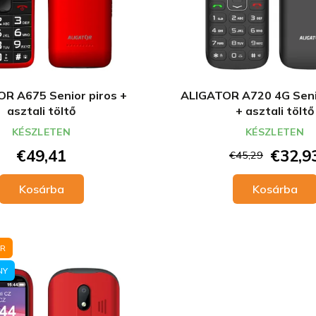
R A675 Senior piros +
ALIGATOR A720 4G Seni
asztali töltő
+ asztali töltő
KÉSZLETEN
KÉSZLETEN
€49,41
€32,9
€45,29
Kosárba
Kosárba
OR
NY