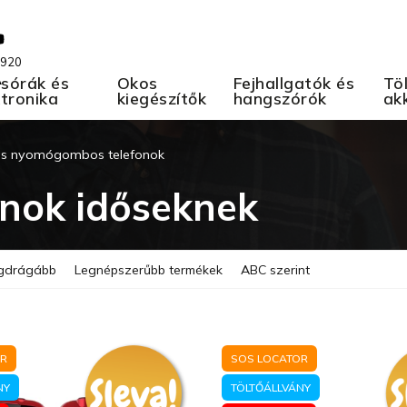
 920
A
sórák és
Okos
Fejhallgatók és
Töl
ktronika
kiegészítők
hangszórók
ak
 nyomógombos telefonok
nok időseknek
gdrágább
Legnépszerűbb termékek
ABC szerint
OR
SOS LOCATOR
NY
TÖLTŐÁLLVÁNY