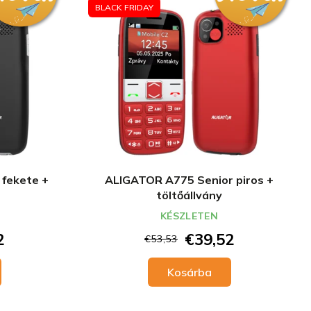
BLACK FRIDAY
fekete +
ALIGATOR A775 Senior piros +
töltőállvány
KÉSZLETEN
2
€39,52
€53,53
Kosárba