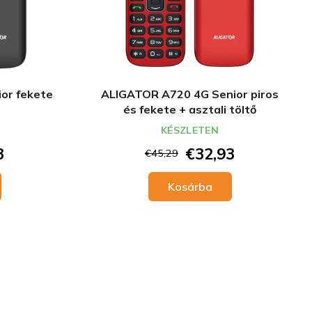
or fekete
ALIGATOR A720 4G Senior piros
és fekete + asztali töltő
KÉSZLETEN
3
€32,93
€45,29
Kosárba