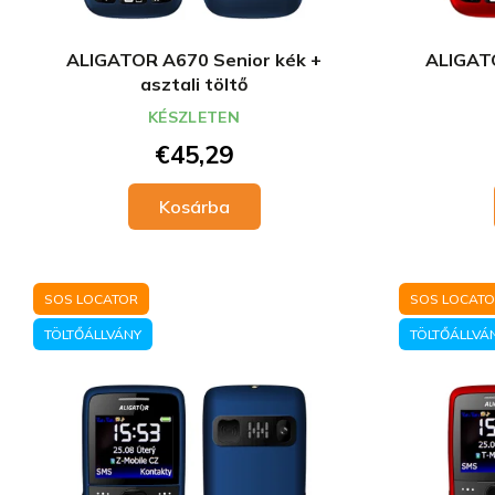
ALIGATOR A670 Senior kék +
ALIGATO
asztali töltő
KÉSZLETEN
€45,29
Kosárba
SOS LOCATOR
SOS LOCAT
TÖLTŐÁLLVÁNY
TÖLTŐÁLLVÁ