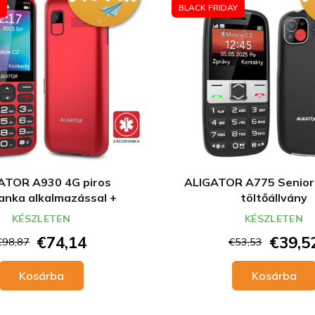
BLACK FRIDAY
ATOR A930 4G piros
ALIGATOR A775 Senior 
anka alkalmazással +
töltőállvány
töltőállvány
KÉSZLETEN
KÉSZLETEN
€74,14
€39,5
€98,87
€53,53
Kosárba
Kosárba