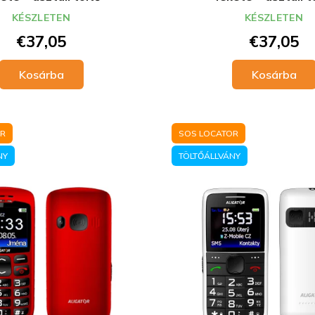
KÉSZLETEN
KÉSZLETEN
€37,05
€37,05
Kosárba
Kosárba
OR
SOS LOCATOR
NY
TÖLTŐÁLLVÁNY
SLEVA 10 %
Přihlaste se k odběru našich novinek a už Vám nikdy nic
neunikne. V emailové schránce na vás bude čekat kód n
slevu 10% na první nákup.