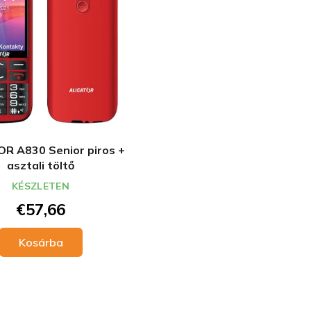
R A830 Senior piros +
asztali töltő
KÉSZLETEN
€57,66
Kosárba
L