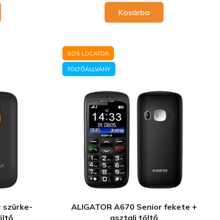
Kosárba
SOS LOCATOR
TÖLTŐÁLLVÁNY
 szürke-
ALIGATOR A670 Senior fekete +
öltő
asztali töltő