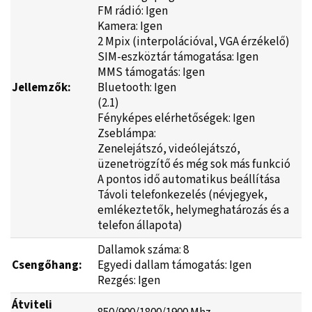
FM rádió: Igen
Kamera: Igen
2 Mpix (interpolációval, VGA érzékelő)
SIM-eszköztár támogatása: Igen
MMS támogatás: Igen
Jellemzők:
Bluetooth: Igen
(2.1)
Fényképes elérhetőségek: Igen
Zseblámpa:
Zenelejátszó, videólejátszó,
üzenetrögzítő és még sok más funkció
A pontos idő automatikus beállítása
Távoli telefonkezelés (névjegyek,
emlékeztetők, helymeghatározás és a
telefon állapota)
Dallamok száma: 8
Csengőhang:
Egyedi dallam támogatás: Igen
Rezgés: Igen
Átviteli