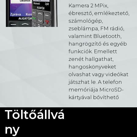
Kamera 2 MPix,
ébresztő, emlékeztető,
számológép,
zseblámpa, FM rádió,
valamint Bluetooth,
hangrögzítő és egyéb
funkciók. Emellett
zenét hallgathat,
hangoskönyveket
olvashat vagy videókat
játszhat le. A telefon
memóriája MicroSD-
kártyával bővíthető
Töltőállvá
ny