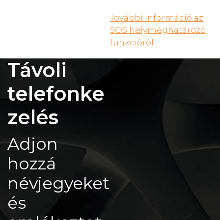
További információ az
SOS helymeghatározó
funkcióról...
Távoli
telefonke
zelés
Adjon
hozzá
névjegyeket
és