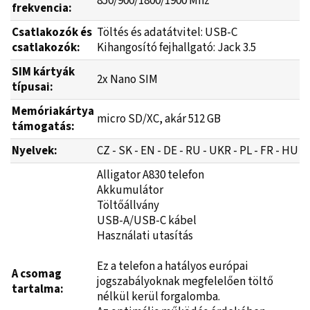
850/900/1800/1900 Mhz
frekvencia:
Csatlakozók és
Töltés és adatátvitel: USB-C
csatlakozók:
Kihangosító fejhallgató: Jack 3.5
SIM kártyák
2x Nano SIM
típusai:
Memóriakártya
micro SD/XC, akár 512 GB
támogatás:
Nyelvek:
CZ - SK - EN - DE - RU - UKR - PL - FR - HU
Alligator A830 telefon
Akkumulátor
Töltőállvány
USB-A/USB-C kábel
Használati utasítás
Ez a telefon a hatályos európai
A csomag
jogszabályoknak megfelelően töltő
tartalma:
nélkül kerül forgalomba.