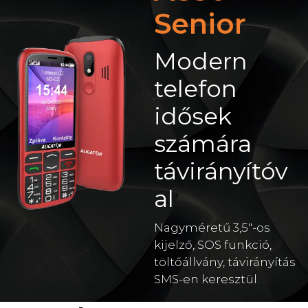
Senior
Modern
telefon
idősek
számára
távirányítóv
al
Nagyméretű 3,5"-os
kijelző, SOS funkció,
töltőállvány, távirányítás
SMS-en keresztül.