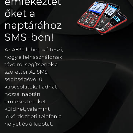
emlékeztet
őket a
naptárához
SMS-ben!
Az A830 lehetővé teszi,
hogy a felhasználónak
távolról segítsenek a
szerettei. Az SMS
segítségével új
kapcsolatokat adhat
hozzá, naptári
emlékeztetőket
küldhet, valamint
lekérdezheti telefonja
helyét és állapotát.