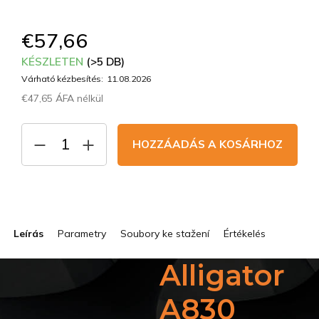
€57,66
KÉSZLETEN
(>5 DB)
Várható kézbesítés:
11.08.2026
€47,65 ÁFA nélkül
Egységár:
HOZZÁADÁS A KOSÁRHOZ
Leírás
Parametry
Soubory ke stažení
Értékelés
Alligator
A830