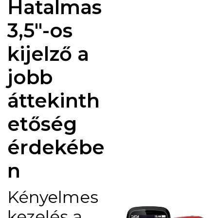
Hatalmas
3,5"-os
kijelző a
jobb
áttekinth
etőség
érdekébe
n
Kényelmes
kezelés a