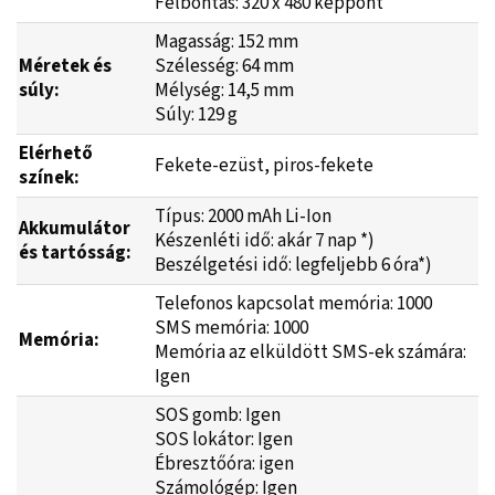
Felbontás: 320 x 480 képpont
Magasság: 152 mm
Méretek és
Szélesség: 64 mm
súly:
Mélység: 14,5 mm
Súly: 129 g
Elérhető
Fekete-ezüst, piros-fekete
színek:
Típus: 2000 mAh Li-Ion
Akkumulátor
Készenléti idő: akár 7 nap *)
és tartósság:
Beszélgetési idő: legfeljebb 6 óra*)
Telefonos kapcsolat memória: 1000
SMS memória: 1000
Memória:
Memória az elküldött SMS-ek számára:
Igen
SOS gomb: Igen
SOS lokátor: Igen
Ébresztőóra: igen
Számológép: Igen