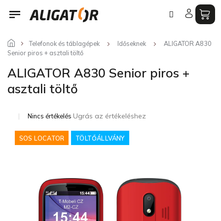
Ugrás
a
fő
tartalomhoz
Telefonok és táblagépek
Időseknek
ALIGATOR A830
Senior piros + asztali töltő
ALIGATOR A830 Senior piros +
asztali töltő
A
Ugrás az értékeléshez
Nincs értékelés
termék
átlagos
SOS LOCATOR
TÖLTŐÁLLVÁNY
értékelése
5-
ből
0,0
csillag.