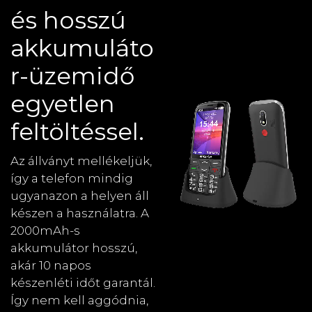
és hosszú
akkumuláto
r-üzemidő
egyetlen
feltöltéssel.
Az állványt mellékeljük,
így a telefon mindig
ugyanazon a helyen áll
készen a használatra. A
2000mAh-s
akkumulátor hosszú,
akár 10 napos
készenléti időt garantál.
Így nem kell aggódnia,