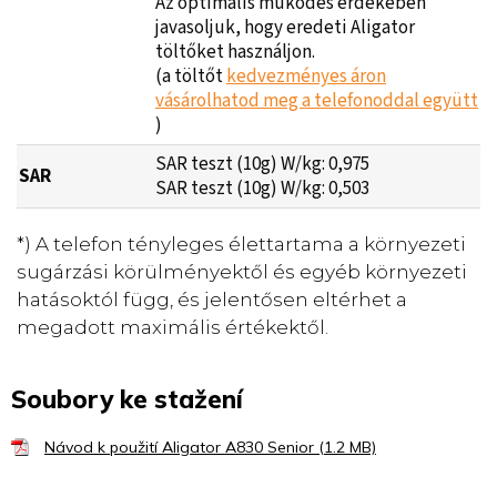
Az optimális működés érdekében
javasoljuk, hogy eredeti Aligator
töltőket használjon.
(a töltőt
kedvezményes áron
vásárolhatod meg a telefonoddal együtt
)
SAR teszt (10g) W/kg: 0,975
SAR
SAR teszt (10g) W/kg: 0,503
*) A telefon tényleges élettartama a környezeti
sugárzási körülményektől és egyéb környezeti
hatásoktól függ, és jelentősen eltérhet a
megadott maximális értékektől.
Soubory ke stažení
Návod k použití Aligator A830 Senior (1.2 MB)