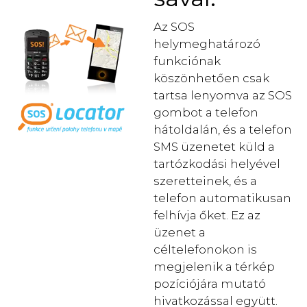
Az SOS
helymeghatározó
funkciónak
köszönhetően csak
tartsa lenyomva az SOS
gombot a telefon
hátoldalán, és a telefon
SMS üzenetet küld a
tartózkodási helyével
szeretteinek, és a
telefon automatikusan
felhívja őket. Ez az
üzenet a
céltelefonokon is
megjelenik a térkép
pozíciójára mutató
hivatkozással együtt.