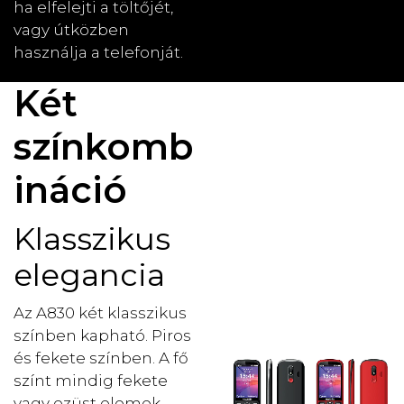
ha elfelejti a töltőjét,
vagy útközben
használja a telefonját.
Két
színkomb
ináció
Klasszikus
elegancia
Az A830 két klasszikus
színben kapható. Piros
és fekete színben. A fő
színt mindig fekete
vagy ezüst elemek