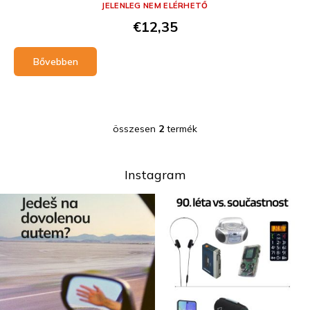
JELENLEG NEM ELÉRHETŐ
€12,35
Bővebben
összesen
2
termék
L
i
s
t
Instagram
a
i
r
á
n
y
í
t
á
s