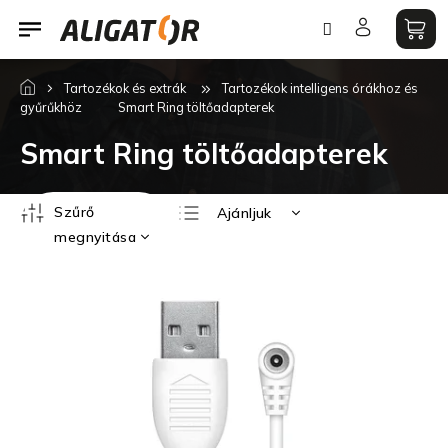
Ugrás
a
fő
tartalomhoz
Tartozékok és extrák
Tartozékok intelligens órákhoz és
gyűrűkhöz
Smart Ring töltőadapterek
Smart Ring töltőadapterek
T
Szűrő
Ajánljuk
e
megnyitása
r
Legolcsóbb elöl
m
T
Legdrágább
é
e
Legnépszerűbb
k
r
termékek
e
m
ABC szerint
k
é
r
k
e
e
n
k
d