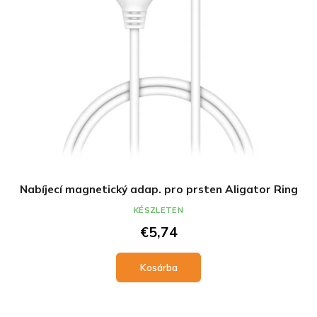
l
e
i
z
s
é
t
s
á
e
j
a
Nabíjecí magnetický adap. pro prsten Aligator Ring
KÉSZLETEN
€5,74
Kosárba