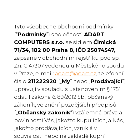
Tyto všeobecné obchodní podmínky
(“
Podmínky
”) společnosti
ADART
COMPUTERS s.r.o.
se sídlem
Čimická
71/34, 182 00 Praha 8, IČO
25074547,
zapsané v obchodním rejstříku pod sp.
Zn. C 47307 vedenou u Městského soudu
v Praze, e-mail:
adart@adart.cz
, telefonní
číslo
211222920
(„
My
” nebo „
Prodávající
”)
upravují v souladu s ustanovením § 1751
odst. 1 zákona č. 89/2012 Sb., občanský
zákoník, ve znění pozdějších předpisů
(„
Občanský zákoník
“) vzájemná práva a
povinnosti Vás, jakožto kupujících, a Nás,
jakožto prodávajících, vzniklá v
souvislosti nebo na základě kupní