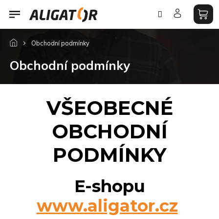
Ugrás
a
fő
tartalomhoz
Obchodní podmínky
Obchodní podmínky
VŠEOBECNÉ
OBCHODNÍ
PODMÍNKY
E-shopu
www.aligator.cz