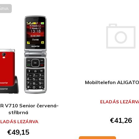
ÁRVA
Mobiltelefon ALIGAT
ELADÁS LEZÁRV
R V710 Senior červená-
stříbrná
€41,26
ELADÁS LEZÁRVA
€49,15