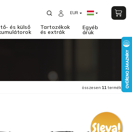
EUR
tő- és külső
Tartozékok
Egyéb
kumulátorok
és extrák
áruk
összesen
11
termék