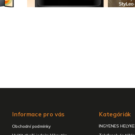
m
e
i
Kategóriák
Informace pro vás
Kategóriák
átugrása
INGYENES HELYK
Obchodní podmínky