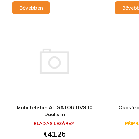
Bővebben
Bőveb
Mobiltelefon ALIGATOR DV800
Okosór
Dual sim
ELADÁS LEZÁRVA
PŘIPR
€41,26