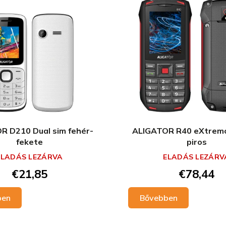
R D210 Dual sim fehér-
ALIGATOR R40 eXtremo
fekete
piros
ELADÁS LEZÁRVA
ELADÁS LEZÁRV
€21,85
€78,44
ben
Bővebben