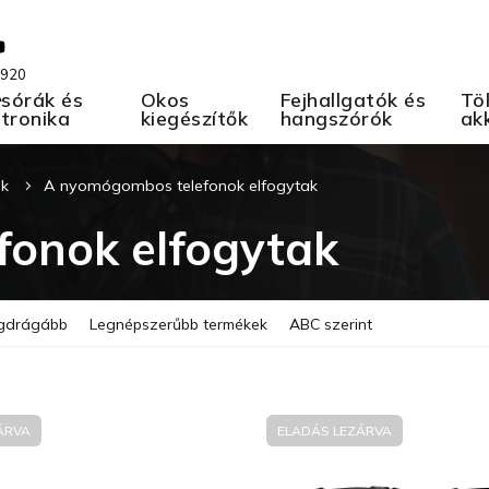
 920
A
sórák és
Okos
Fejhallgatók és
Töl
ktronika
kiegészítők
hangszórók
ak
ok
A nyomógombos telefonok elfogytak
onok elfogytak
gdrágább
Legnépszerűbb termékek
ABC szerint
ÁRVA
ELADÁS LEZÁRVA