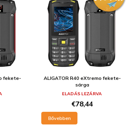
 fekete-
ALIGATOR R40 eXtremo fekete-
sárga
A
ELADÁS LEZÁRVA
€78,44
Bővebben