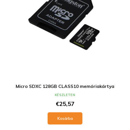
n
k
d
l
e
i
z
s
é
t
s
á
e
j
a
Micro SDXC 128GB CLASS10 memóriakártya
KÉSZLETEN
€25,57
Kosárba