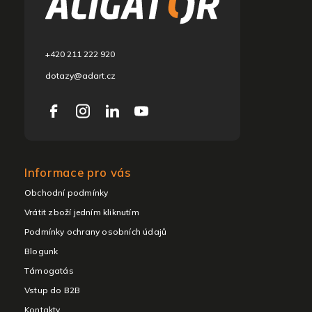
é
c
+420 211 222 920
dotazy@adart.cz
Informace pro vás
Obchodní podmínky
Vrátit zboží jedním kliknutím
Podmínky ochrany osobních údajů
Blogunk
Támogatás
Vstup do B2B
Kontakty