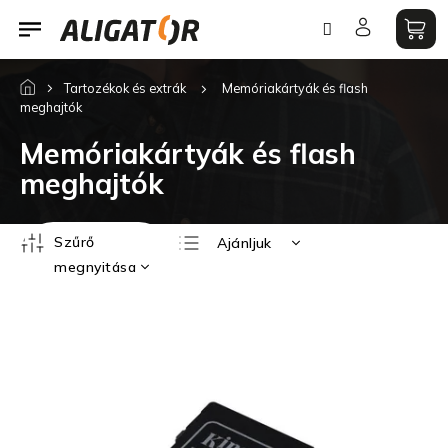
Ugrás
a
fő
tartalomhoz
Tartozékok és extrák
Memóriakártyák és flash
meghajtók
Memóriakártyák és flash
meghajtók
T
Szűrő
Ajánljuk
e
megnyitása
r
Legolcsóbb elöl
m
T
Legdrágább
é
e
Legnépszerűbb
k
r
termékek
e
m
ABC szerint
k
é
r
k
e
e