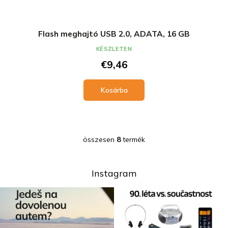
Flash meghajtó USB 2.0, ADATA, 16 GB
KÉSZLETEN
€9,46
Kosárba
összesen
8
termék
L
i
s
t
Instagram
a
i
r
á
n