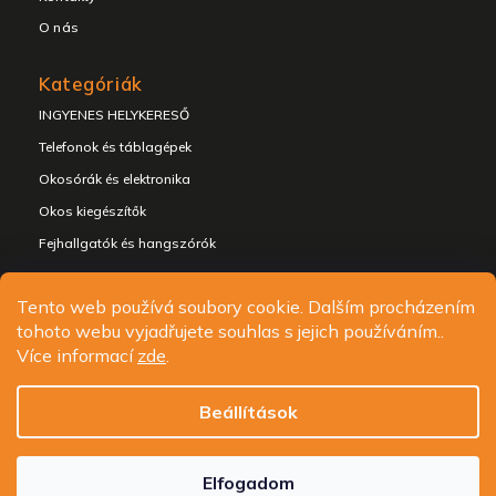
O nás
Kategóriák
INGYENES HELYKERESŐ
Telefonok és táblagépek
Okosórák és elektronika
Okos kiegészítők
Fejhallgatók és hangszórók
Tento web používá soubory cookie. Dalším procházením
tohoto webu vyjadřujete souhlas s jejich používáním..
Copyright 2026
ALIGATOR - telefony, chytré hodinky a
Více informací
zde
.
příslušenství
. Minden jog fenntartva.
Süti beállítások szerkesztése
Beállítások
Design
Shoptak.cz
| Platforma
Shoptet.cz
Elfogadom