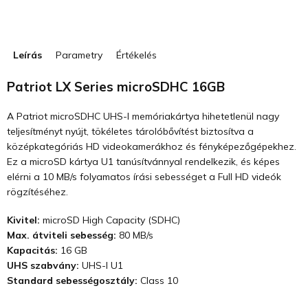
Leírás
Parametry
Értékelés
Patriot LX Series microSDHC 16GB
A Patriot microSDHC UHS-I memóriakártya hihetetlenül nagy
teljesítményt nyújt, tökéletes tárolóbővítést biztosítva a
középkategóriás HD videokamerákhoz és fényképezőgépekhez.
Ez a microSD kártya U1 tanúsítvánnyal rendelkezik, és képes
elérni a 10 MB/s folyamatos írási sebességet a Full HD videók
rögzítéséhez.
Kivitel:
microSD High Capacity (SDHC)
Max. átviteli sebesség:
80 MB/s
Kapacitás:
16 GB
UHS szabvány:
UHS-I U1
Standard sebességosztály:
Class 10