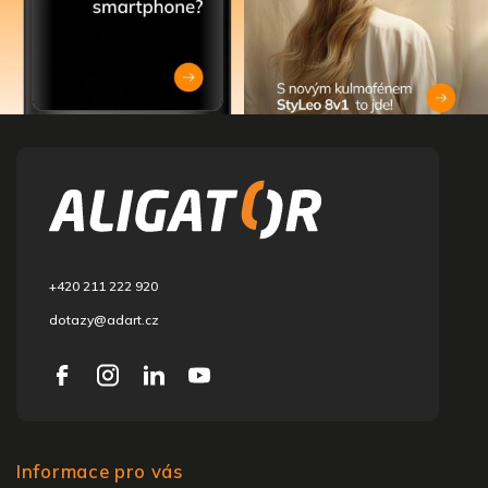
L
á
b
l
é
c
+420 211 222 920
dotazy@adart.cz
Informace pro vás