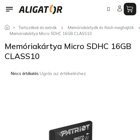
Ugrás
a
fő
tartalomhoz
Tartozékok és extrák
Memóriakártyák és flash meghajtók
Memóriakártya Micro SDHC 16GB CLASS10
Memóriakártya Micro SDHC 16GB
CLASS10
A
Ugrás az értékeléshez
Nincs értékelés
termék
átlagos
értékelése
5-
ből
0,0
csillag.