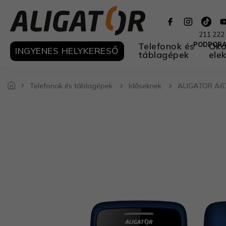
Ugrás
a
fő
211 222
tartalomhoz
Telefonok és
PODPOR
Oko
INGYENES HELYKERESŐ
táblagépek
ele
Telefonok és táblagépek
Időseknek
ALIGATOR A675