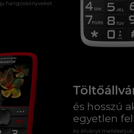
vagy hangoskönyveket
Töltőállv
és hosszú 
egyetlen fel
Az állványt mellékeljük