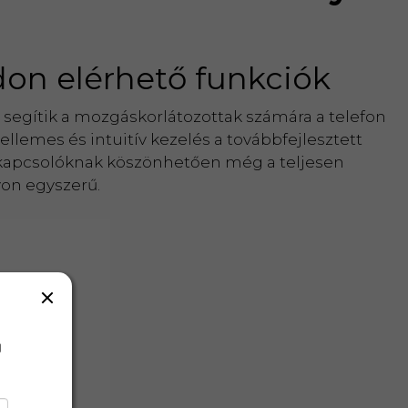
don elérhető funkciók
egítik a mozgáskorlátozottak számára a telefon
llemes és intuitív kezelés a továbbfejlesztett
apcsolóknak köszönhetően még a teljesen
on egyszerű.
a