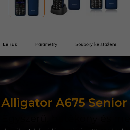
Leírás
Parametry
Soubory ke stažení
Alligator A675 Senior
Egyszerű, hatékony és m