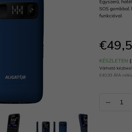
Egyszerű, haté
ből
SOS gombbal, 
0,0
funkcióval.
csillag.
€49,
KÉSZLETEN
(
Várható kézbesít
€40,93 ÁFA nélkü
Egységár: