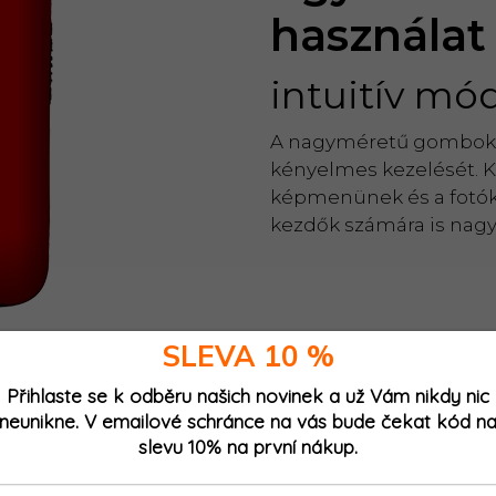
használat
intuitív mó
A nagyméretű gombok s
kényelmes kezelését. Ke
képmenünek és a fotók
kezdők számára is nagy
SLEVA 10 %
Přihlaste se k odběru našich novinek a už Vám nikdy nic
neunikne. V emailové schránce na vás bude čekat kód n
slevu 10% na první nákup.