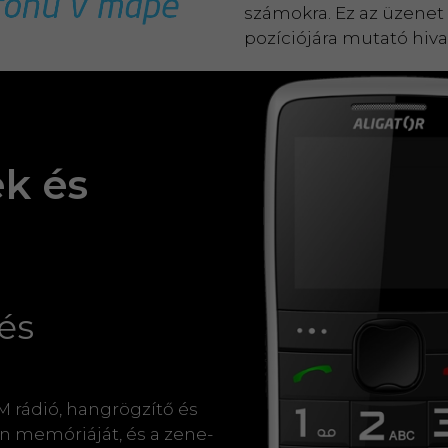
számokra. Ez az üzenet
pozíciójára mutató hiva
ek és
és
 rádió, hangrögzítő és
on memóriáját, és a zene-