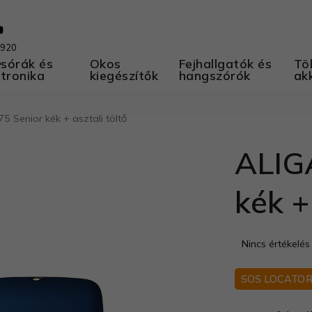
 920
A
sórák és
Okos
Fejhallgatók és
Töl
ktronika
kiegészítők
hangszórók
ak
 Senior kék + asztali töltő
ALIG
kék +
A
Nincs értékelés
termék
átlagos
SOS LOCATO
értékelése
5-