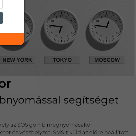
or
bnyomással segítséget
 amely az SOS gomb megnyomásakor
t és vészhelyzeti SMS-t küld az előre beállított