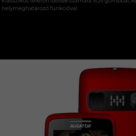
Klasszikus telefon idősek számára SOS gombbal, ké
helymeghatározó funkcióval.