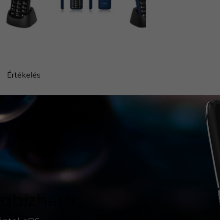
Értékelés
egbízható