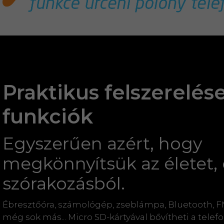
Praktikus felszerelés
funkciók
Egyszerűen azért, hogy
megkönnyítsük az életet, 
szórakozásból.
Ébresztőóra, számológép, zseblámpa, Bluetooth, FM
még sok más... Micro SD-kártyával bővítheti a telef