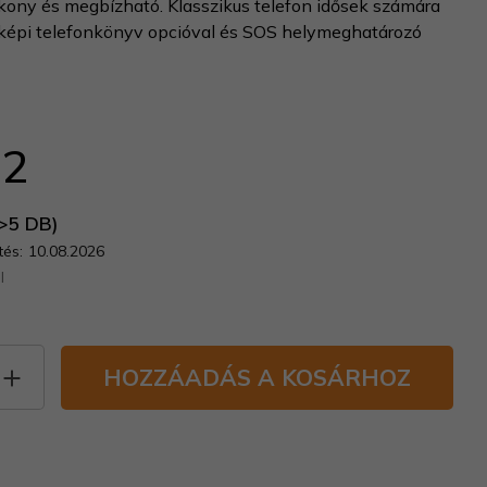
kony és megbízható. Klasszikus telefon idősek számára
képi telefonkönyv opcióval és SOS helymeghatározó
52
>5 DB)
és:
10.08.2026
l
HOZZÁADÁS A KOSÁRHOZ