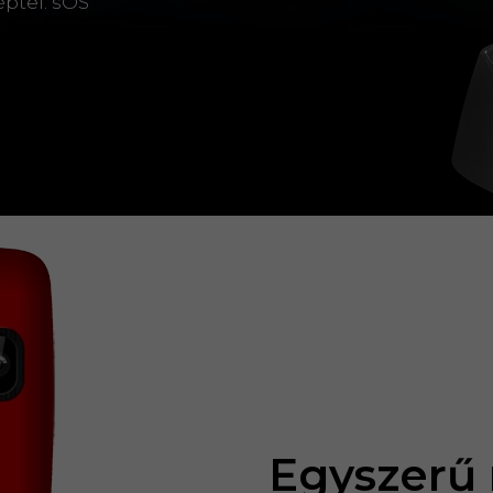
ptel. sOS
Egyszerű