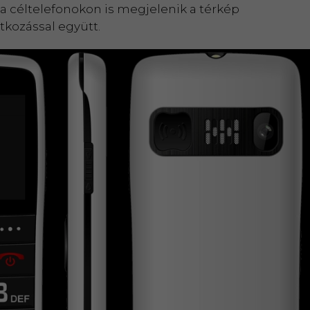
 a céltelefonokon is megjelenik a térkép
tkozással együtt.