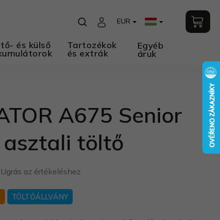
EUR
tő- és külső
Tartozékok
Egyéb
kumulátorok
és extrák
áruk
ATOR A675 Senior
 asztali töltő
Ugrás az értékeléshez
R
TÖLTŐÁLLVÁNY