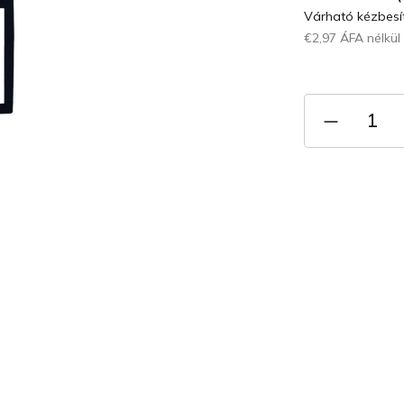
Várható kézbesít
€2,97 ÁFA nélkül
Egységár: