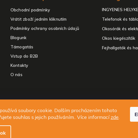
INGYENES HELYK
Obchodní podmínky
Vrátit zboží jedním kliknutím
Telefonok és tábl
Podmínky ochrany osobních údajů
Okosórák és elekt
Blogunk
Okos kiegészítők
Támogatás
Fejhallgatók és h
Vstup do B2B
Kontakty
O nás
t 2026
ALIGATOR - telefony, chytré hodinky a příslušenství
. Minden jog f
používá soubory cookie. Dalším procházením tohoto
E
Süti beállítások szerkesztése
ujete souhlas s jejich používáním.. Více informací
zde
.
Design
Shoptak.cz
| Platforma
Shoptet.cz
sok