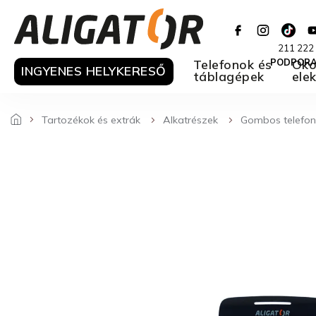
Ugrás
a
fő
211 222
tartalomhoz
Telefonok és
PODPOR
Oko
INGYENES HELYKERESŐ
táblagépek
ele
Tartozékok és extrák
Alkatrészek
Gombos telefo