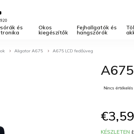
 920
A
sórák és
Okos
Fejhallgatók és
Töl
ktronika
kiegészítők
hangszórók
ak
nok
Aligator A675
A675 LCD fedőüveg
A675
A
Nincs értékelés
termék
átlagos
értékelése
€3,5
5-
ből
0,0
KÉSZLETEN
(
csillag.