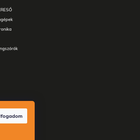
ERESŐ
agépek
ronika
angszórók
enntartva.
lfogadom