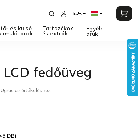
EUR
tő- és külső
Tartozékok
Egyéb
kumulátorok
és extrák
áruk
 LCD fedőüveg
Ugrás az értékeléshez
9
>5 DB)