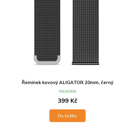
u
d
k
u
t
k
ů
t
ů
Řemínek kovový ALIGATOR 20mm, černý
SKLADEM
399 Kč
Do košíku