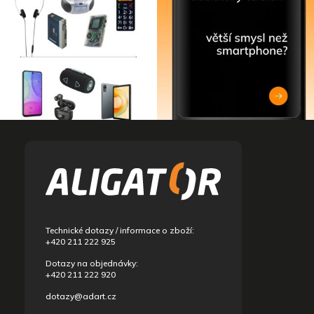
Z
á
p
a
t
í
Technické dotazy / informace o zboží:
+420 211 222 925
Dotazy na objednávky:
+420 211 222 920
dotazy@adart.cz