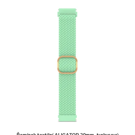
Řemínek textilní ALIGATOR 20mm, tyrkysový