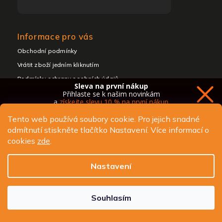
Informace pro vás
Obchodní podmínky
Vrátit zboží jedním kliknutím
Podmínky ochrany osobních údajů
Sleva na první nákup
Z našeho blogu
Přihlaste se k našim novinkám
a
získejte slevu 10 % na první nákup
Podpora
Tento web používá soubory cookie. Pro jejich snadné
Vstup do B2B
odmítnutí stiskněte tlačítko Nastavení. Více informací o
Kontakty a reklamace
cookies
zde
.
O nás
Chci novinky a slevu
Nastavení
Kategorie
Ochrana osobních údajů
SLEVY AŽ 50 %
Souhlasím
Telefony & tablety
Chytré hodinky a prsteny