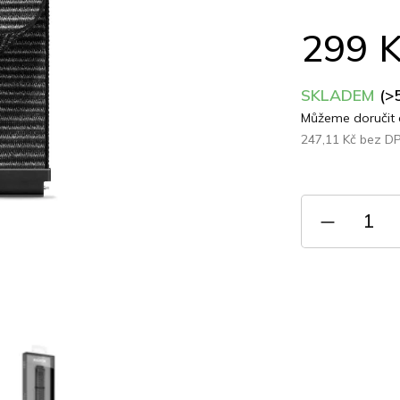
z
5
299 
hvězdiček.
SKLADEM
(>
Můžeme doručit 
247,11 Kč bez D
Měrná
cena: