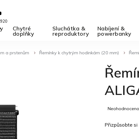
 920
ky
A
Chytré
Sluchátka &
Nabíjení &
doplňky
reproduktory
powerbanky
kám a prstenům
Řemínky k chytrým hodinkám (20 mm)
Řemí
Řemí
ALIG
Průměrné
Neohodnocen
hodnocení
produktu
Přizpůsobte si
je
0,0