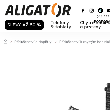
Přejít
na
obsah
211 222
Telefony
Chytré hodin
PODPOR
SLEVY AŽ 50 %
& tablety
a prsteny
Příslušenství a doplňky
Příslušenství k chytrým hodin