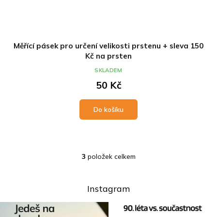
Měřící pásek pro určení velikosti prstenu + sleva 150
Kč na prsten
SKLADEM
50 Kč
Do košíku
3
položek celkem
O
v
l
á
Instagram
d
a
c