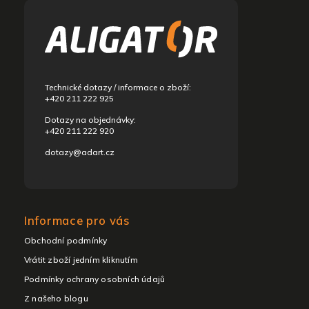
á
p
a
t
í
Technické dotazy / informace o zboží:
+420 211 222 925
Dotazy na objednávky:
+420 211 222 920
dotazy@adart.cz
Informace pro vás
Obchodní podmínky
Vrátit zboží jedním kliknutím
Podmínky ochrany osobních údajů
Z našeho blogu