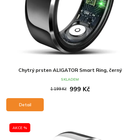
t
k
ů
t
ů
Chytrý prsten ALIGATOR Smart Ring, černý
SKLADEM
999 Kč
1 199 Kč
Detail
AKCE %