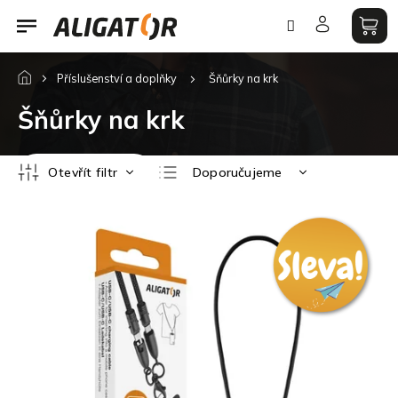
Přejít
na
obsah
Příslušenství a doplňky
Šňůrky na krk
Šňůrky na krk
Ř
Otevřít filtr
Doporučujeme
a
z
Nejlevnější
V
e
ý
Nejdražší
n
p
í
Nejprodávanější
i
p
s
Abecedně
r
p
o
r
d
o
u
d
k
u