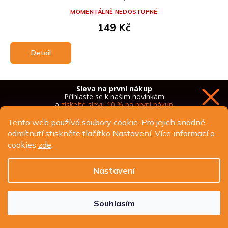
MOMENTÁLNĚ NEDOSTUPNÉ
149 Kč
Detail
Sleva na první nákup
Přihlaste se k našim novinkám
a
získejte slevu 10 % na první nákup
Tento web používá soubory cookie. Pro jejich snadné
odmítnutí stiskněte tlačítko Nastavení. Více informací o
cookies
zde
.
Chci novinky a slevu
Nastavení
Ochrana osobních údajů
Souhlasím