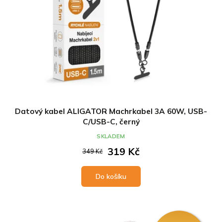
t
k
ů
t
ů
Datový kabel ALIGATOR Machrkabel 3A 60W, USB-
C/USB-C, černý
SKLADEM
319 Kč
349 Kč
Do košíku