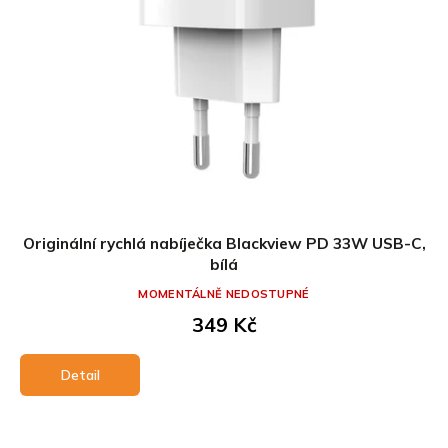
u
t
k
ů
t
ů
Originální rychlá nabíječka Blackview PD 33W USB-C,
bílá
MOMENTÁLNĚ NEDOSTUPNÉ
349 Kč
Detail