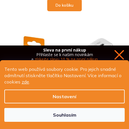
Do košíku
Sleva na první nákup
Přihlaste se k našim novinkám
a
získejte slevu 10 % na první nákup
Tento web používá soubory cookie. Pro jejich snadné
odmítnutí stiskněte tlačítko Nastavení. Více informací o
cookies
zde
.
Chci novinky a slevu
Nastavení
Ochrana osobních údajů
Souhlasím