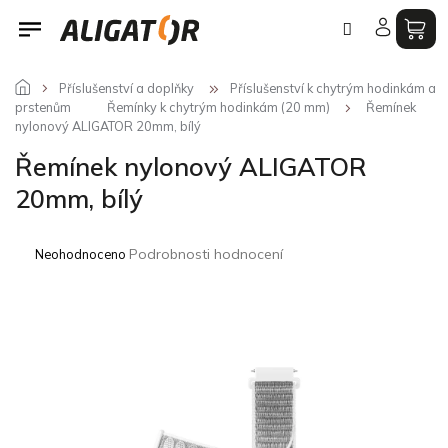
Přejít
na
obsah
Příslušenství a doplňky
Příslušenství k chytrým hodinkám a
prstenům
Řemínky k chytrým hodinkám (20 mm)
Řemínek
nylonový ALIGATOR 20mm, bílý
Řemínek nylonový ALIGATOR
20mm, bílý
Průměrné
Podrobnosti hodnocení
Neohodnoceno
hodnocení
produktu
je
0,0
z
5
hvězdiček.