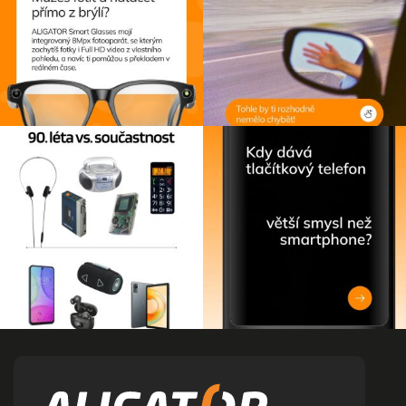
Z
á
p
a