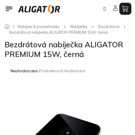
Přejít
na
obsah
Nabíjení & powerbanky
Nabíječky
Bezdrátové
Bezdrátová nabíječka ALIGATOR PREMIUM 15W, černá
Bezdrátová nabíječka ALIGATOR
PREMIUM 15W, černá
Průměrné
Podrobnosti hodnocení
Neohodnoceno
hodnocení
produktu
je
0,0
z
5
hvězdiček.