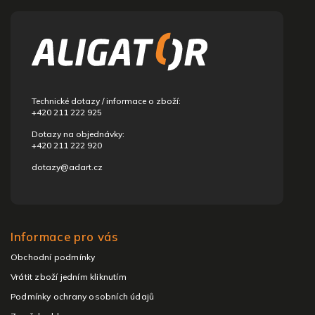
á
p
a
t
í
Technické dotazy / informace o zboží:
+420 211 222 925
Dotazy na objednávky:
+420 211 222 920
dotazy@adart.cz
Informace pro vás
Obchodní podmínky
Vrátit zboží jedním kliknutím
Podmínky ochrany osobních údajů