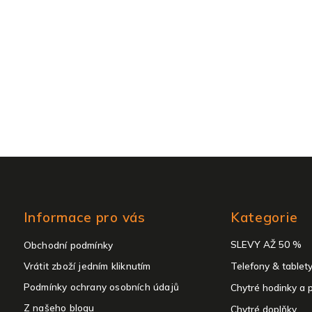
Přeskočit
Informace pro vás
Kategorie
kategorie
SLEVY AŽ 50 %
Obchodní podmínky
Vrátit zboží jedním kliknutím
Telefony & tablet
Podmínky ochrany osobních údajů
Chytré hodinky a 
Z našeho blogu
Chytré doplňky