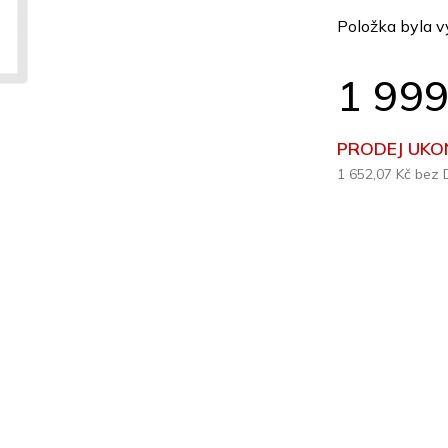
z
Položka byla 
5
hvězdiček.
1 999
PRODEJ UKO
1 652,07 Kč bez
Měrná
cena: