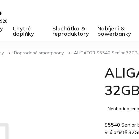
 920
ky
A
Chytré
Sluchátka &
Nabíjení &
doplňky
reproduktory
powerbanky
ny
Doprodané smartphony
ALIGATOR S5540 Senior 32GB
ALIG
32G
Průměrné
Neohodnocen
hodnocení
produktu
S5540 Senior by
je
9, úložiště 32G
0,0