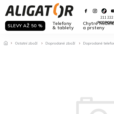
Přejít
na
obsah
211 222
Telefony
Chytré hodin
PODPOR
SLEVY AŽ 50 %
& tablety
a prsteny
Ostatní zboží
Doprodané zboží
Doprodané telefo