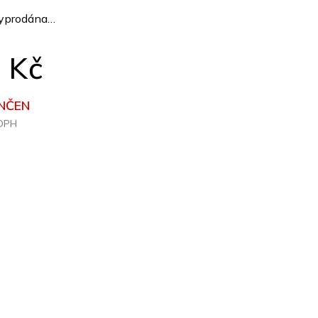
vyprodána…
 Kč
NČEN
 DPH