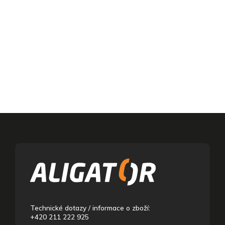
Z
á
p
a
t
í
Technické dotazy / informace o zboží:
+420 211 222 925