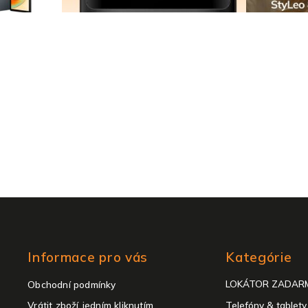
s
u
Preskočiť
Informace pro vás
Kategórie
kategórie
LOKÁTOR ZADAR
Obchodní podmínky
Vrátit zboží jedním kliknutím
Telefóny & tablety