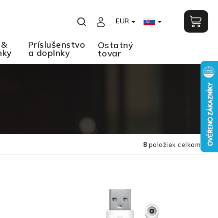
EUR
 &
Príslušenstvo
Ostatný
nky
a doplnky
tovar
8
položiek celkom