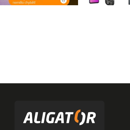
Z
á
p
ä
t
i