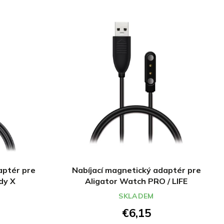
aptér pre
Nabíjací magnetický adaptér pre
dy X
Aligator Watch PRO / LIFE
SKLADEM
€6,15