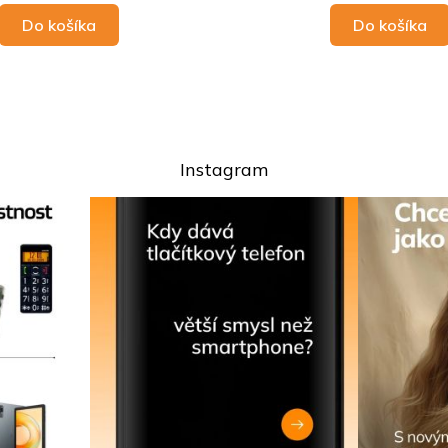
Do košíka
Do košíka
O
v
l
Instagram
á
d
a
c
i
e
p
r
v
k
y
v
ý
p
i