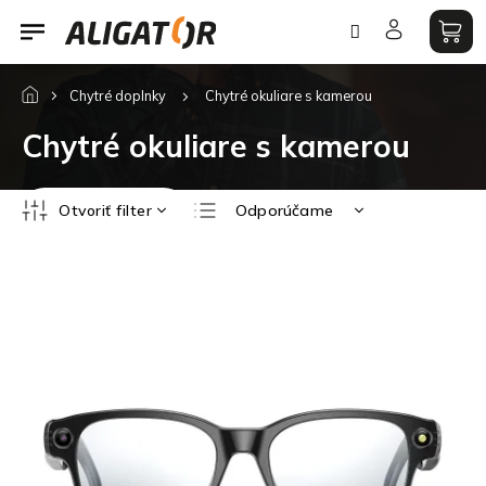
Prejsť
na
obsah
Chytré doplnky
Chytré okuliare s kamerou
Chytré okuliare s kamerou
R
Otvoriť filter
Odporúčame
a
d
Najlacnejšie
V
e
ý
Najdrahšie
n
p
i
Najpredávanejšie
i
e
s
Abecedne
p
p
r
r
o
o
d
d
u
u