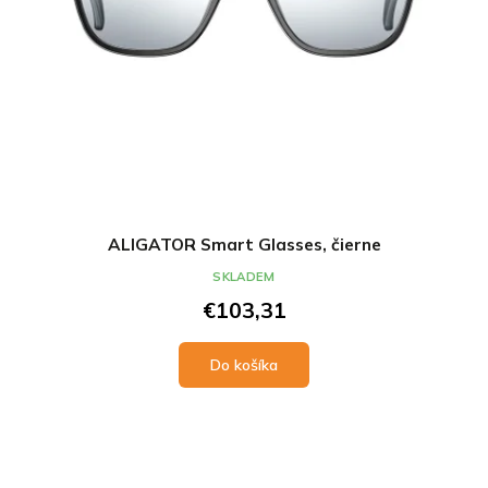
k
k
t
t
o
o
v
v
ALIGATOR Smart Glasses, čierne
SKLADEM
€103,31
Do košíka