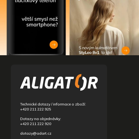
u
Z
á
p
ä
t
i
e
Technické dotazy / informace o zboží:
+420 211 222 925
Dotazy na objednávky:
+420 211 222 920
dotazy@adart.cz