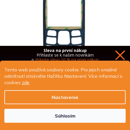
Sleva na první nákup
Přihlaste se k našim novinkám
a
získejte slevu 10 % na první nákup
Tento web používá soubory cookie. Pro jejich snadné
odmítnutí stiskněte tlačítko Nastavení. Více informací o
cookies
zde
.
Chci novinky a slevu
Nastavenie
A670 Kryt predný modrý (micro USB)
Ochrana osobních údajů
SKLADEM
Súhlasím
€6,14