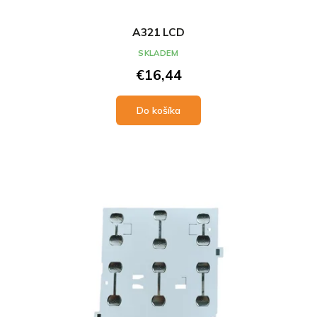
A321 LCD
SKLADEM
€16,44
Do košíka