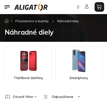
Prejsť
na
obsah
Príslušenstvo a doplnky
Náhradné diely
Náhradné diely
Tlačítkové telefóny
Smartphony
R
Otvoriť filter
Odporúčame
a
d
Najlacnejšie
V