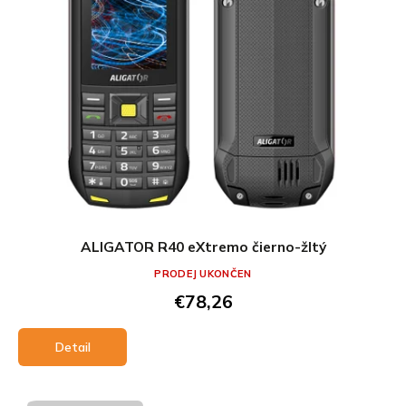
ALIGATOR R40 eXtremo čierno-žltý
PRODEJ UKONČEN
€78,26
Detail