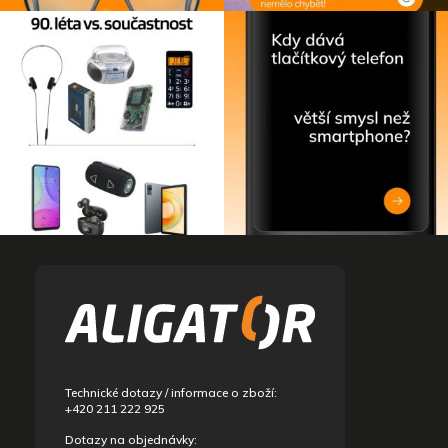
p
i
s
u
Z
á
p
ä
t
i
e
Technické dotazy / informace o zboží:
+420 211 222 925
Dotazy na objednávky: