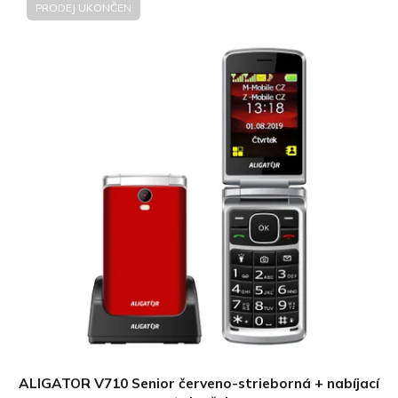
PRODEJ UKONČEN
ALIGATOR V710 Senior červeno-strieborná + nabíjací