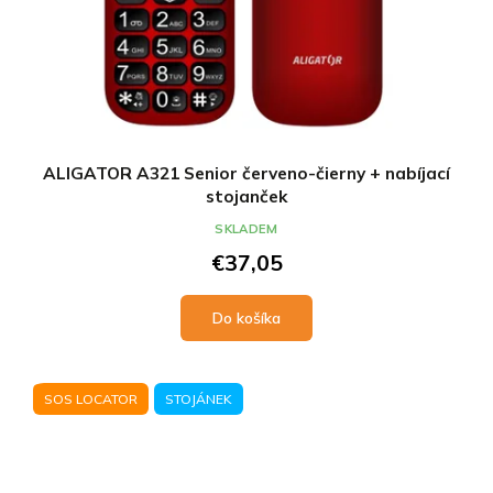
ALIGATOR A321 Senior červeno-čierny + nabíjací
stojanček
SKLADEM
€37,05
Do košíka
SOS LOCATOR
STOJÁNEK