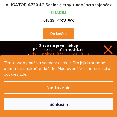
ALIGATOR A720 4G Senior čierny + nabíjací stojanček
SKLADEM
€32,93
€45,29
Do košíka
Sleva na první nákup
Přihlaste se k našim novinkám
SOS LOCATOR
STOJÁNEK
a
získejte slevu 10 % na první nákup
Tento web používá soubory cookie. Pro jejich snadné
odmítnutí stiskněte tlačítko Nastavení. Více informací o
cookies
zde
.
Chci novinky a slevu
Nastavenie
Ochrana osobních údajů
Súhlasím