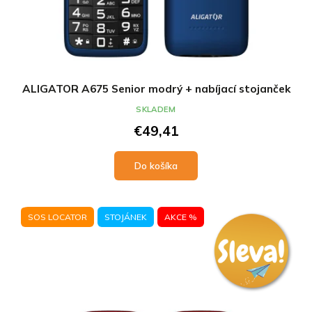
ALIGATOR A675 Senior modrý + nabíjací stojanček
SKLADEM
€49,41
Do košíka
SOS LOCATOR
STOJÁNEK
AKCE %