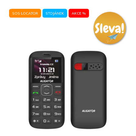
SOS LOCATOR
STOJÁNEK
AKCE %