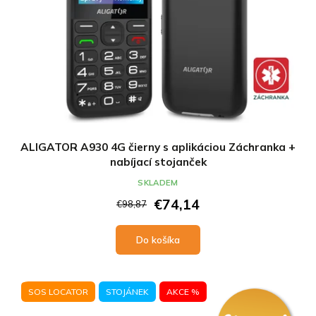
ALIGATOR A930 4G čierny s aplikáciou Záchranka +
nabíjací stojanček
SKLADEM
€74,14
€98,87
Do košíka
SOS LOCATOR
STOJÁNEK
AKCE %