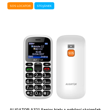
SOS LOCATOR
STOJÁNEK
ALIGATOR A321 Senior biely + nabíjací stojanček