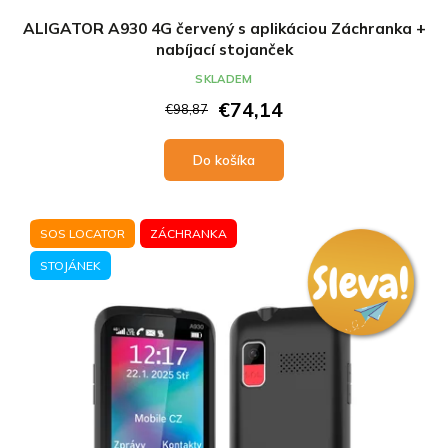
ALIGATOR A930 4G červený s aplikáciou Záchranka +
nabíjací stojanček
SKLADEM
€74,14
€98,87
Do košíka
SOS LOCATOR
ZÁCHRANKA
STOJÁNEK