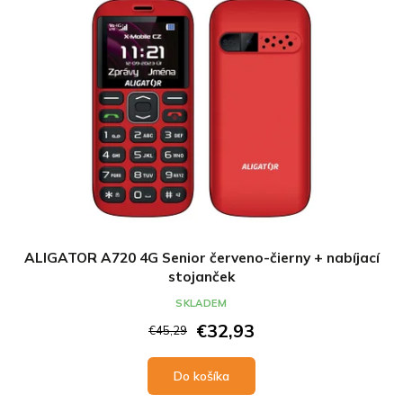
ALIGATOR A720 4G Senior červeno-čierny + nabíjací
stojanček
SKLADEM
€32,93
€45,29
Do košíka