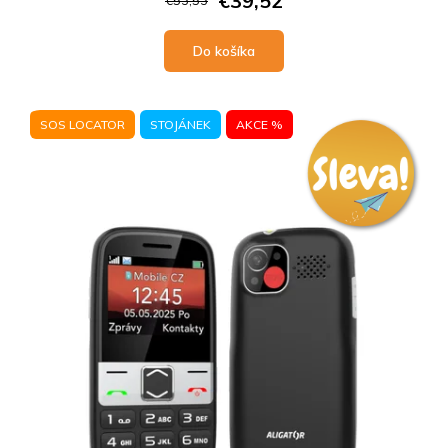
€39,52
€53,53
Do košíka
SOS LOCATOR
STOJÁNEK
AKCE %