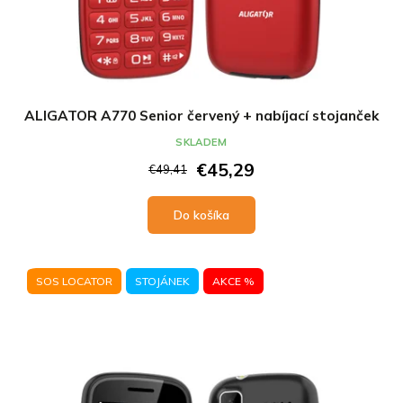
ALIGATOR A770 Senior červený + nabíjací stojanček
SKLADEM
€45,29
€49,41
Do košíka
SOS LOCATOR
STOJÁNEK
AKCE %