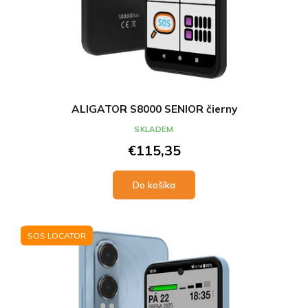
v
v
ALIGATOR S8000 SENIOR čierny
SKLADEM
€115,35
Do košíka
SOS LOCATOR