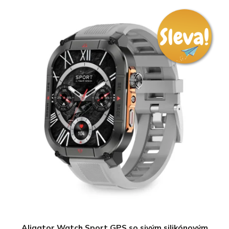
Aligator Watch Sport GPS so sivým silikónovým