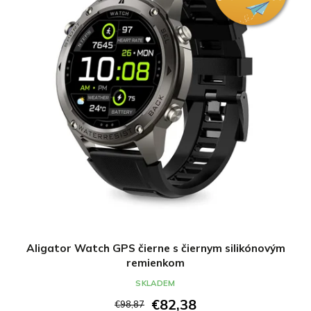
Aligator Watch GPS čierne s čiernym silikónovým
remienkom
SKLADEM
€82,38
€98,87