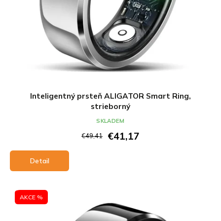
Inteligentný prsteň ALIGATOR Smart Ring,
strieborný
SKLADEM
€41,17
€49,41
Detail
AKCE %