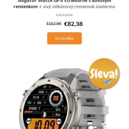
Aligator Watch GPS strieborné s kovovým
remienkom
+ sivý silikónový remienok zadarmo
SKLADEM
€82,38
€102,99
Do košíka