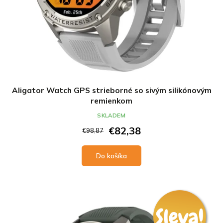
Aligator Watch GPS strieborné so sivým silikónovým
remienkom
SKLADEM
€82,38
€98,87
Do košíka