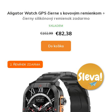
Aligator Watch GPS čierne s kovovým remienkom
+
čierny silikónový remienok zadarmo
SKLADEM
€82,38
€102,99
Do košíka
2. ŘEMÍNEK ZDARMA