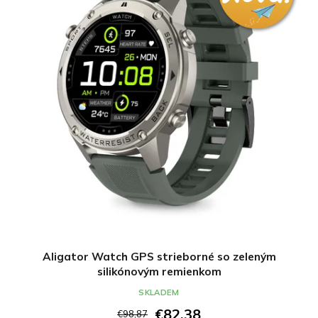
Aligator Watch GPS strieborné so zeleným
silikónovým remienkom
SKLADEM
€82,38
€98,87