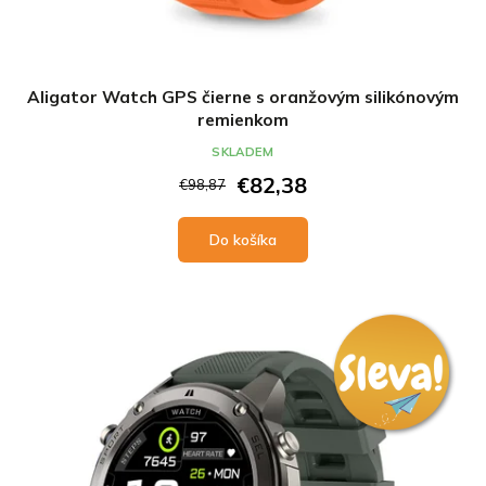
Aligator Watch GPS čierne s oranžovým silikónovým
remienkom
SKLADEM
€82,38
€98,87
Do košíka