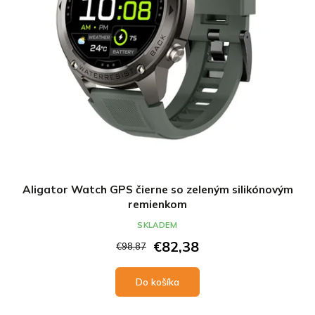
Aligator Watch GPS čierne so zeleným silikónovým
remienkom
SKLADEM
€82,38
€98,87
Do košíka