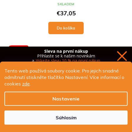
SKLADEM
€37,05
Do košíka
AKCE %
Sleva na první nákup
Přihlaste se k našim novinkám
a
získejte slevu 10 % na první nákup
Tento web používá soubory cookie. Pro jejich snadné
odmítnutí stiskněte tlačítko Nastavení. Více informací o
cookies
zde
.
Chci novinky a slevu
Nastavenie
Ochrana osobních údajů
Súhlasím