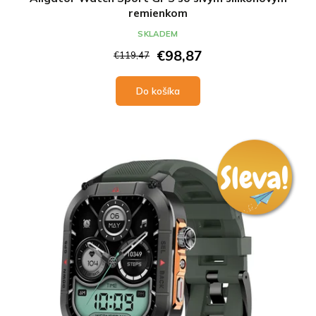
remienkom
SKLADEM
€98,87
€119,47
Do košíka