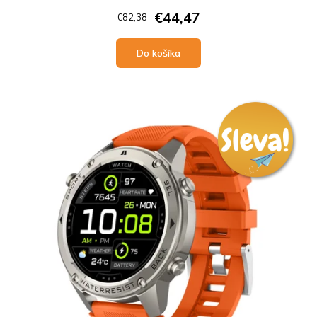
€44,47
€82,38
Do košíka