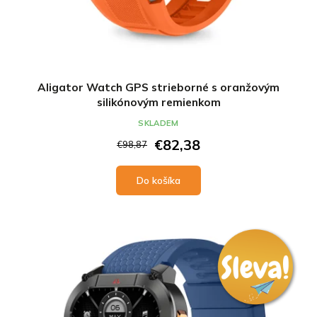
Aligator Watch GPS strieborné s oranžovým
silikónovým remienkom
SKLADEM
€82,38
€98,87
Do košíka