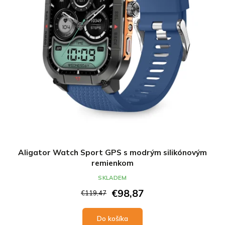
Aligator Watch Sport GPS s modrým silikónovým
remienkom
SKLADEM
€98,87
€119,47
Do košíka