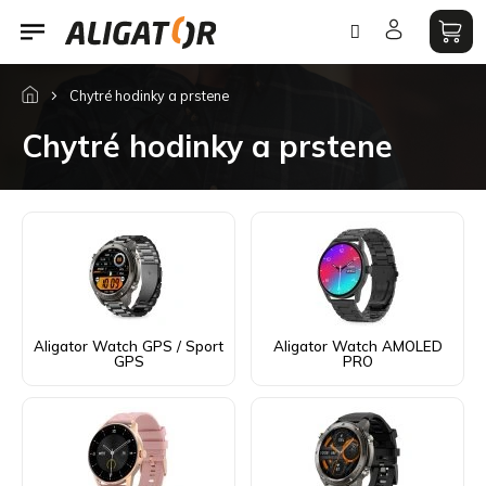
Prejsť
na
obsah
Chytré hodinky a prstene
Chytré hodinky a prstene
Aligator Watch GPS / Sport
Aligator Watch AMOLED
GPS
PRO