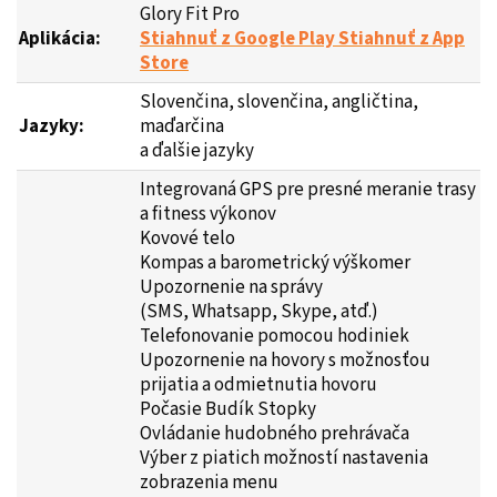
Glory Fit Pro
Aplikácia:
Stiahnuť z Google Play
Stiahnuť z App
Store
Slovenčina, slovenčina, angličtina,
Jazyky:
maďarčina
a ďalšie jazyky
Integrovaná GPS pre presné meranie trasy
a fitness výkonov
Kovové telo
Kompas a barometrický výškomer
Upozornenie na správy
(SMS, Whatsapp, Skype, atď.)
Telefonovanie pomocou hodiniek
Upozornenie na hovory s možnosťou
prijatia a odmietnutia hovoru
Počasie Budík Stopky
Ovládanie hudobného prehrávača
Výber z piatich možností nastavenia
zobrazenia menu