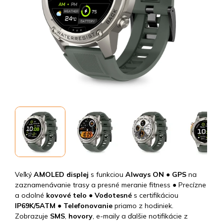
Veľký
AMOLED displej
s funkciou
Always ON
●
GPS
na
zaznamenávanie trasy a presné meranie fitness ● Precízne
a odolné
kovové telo ●
Vodotesné
s certifikáciou
IP69K/5ATM ● Telefonovanie
priamo z hodiniek.
Zobrazuje
SMS
,
hovory
, e-maily a ďalšie notifikácie z