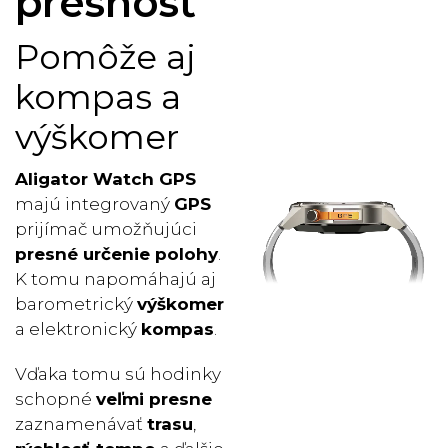
presnosť
Pomôže aj
kompas a
výškomer
Aligator Watch GPS
majú integrovaný
GPS
prijímač umožňujúci
presné určenie polohy
.
K tomu napomáhajú aj
barometrický
výškomer
a elektronický
kompas
.
Vďaka tomu sú hodinky
schopné
veľmi presne
zaznamenávať
trasu
,