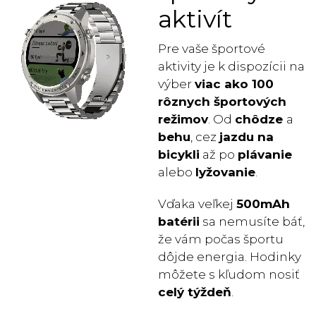
aktivít
Pre vaše športové
aktivity je k dispozícii na
výber
viac ako 100
rôznych športových
režimov
. Od
chôdze
a
behu
, cez
jazdu na
bicykli
až po
plávanie
alebo
lyžovanie
.
Vďaka veľkej
500mAh
batérii
sa nemusíte báť,
že vám počas športu
dôjde energia. Hodinky
môžete s kľudom nosiť
celý týždeň
.