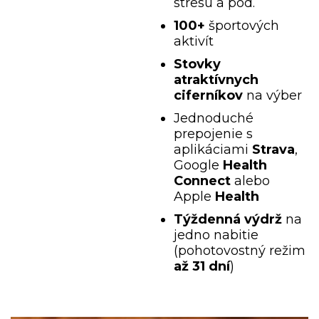
stresu a pod.
100+
športových
aktivít
Stovky
atraktívnych
ciferníkov
na výber
Jednoduché
prepojenie s
aplikáciami
Strava
,
Google
Health
Connect
alebo
Apple
Health
Týždenná výdrž
na
jedno nabitie
(pohotovostný režim
až 31 dní
)