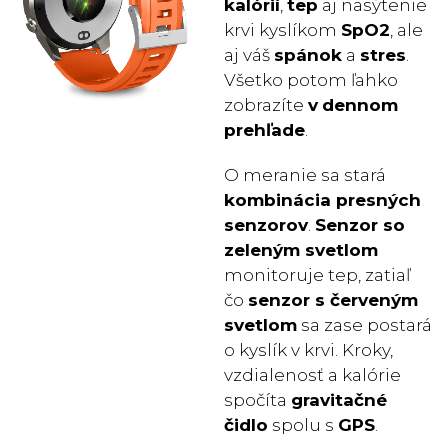
kalórií
,
tep
aj nasýtenie
krvi kyslíkom
SpO2
, ale
aj váš
spánok
a
stres
.
Všetko potom ľahko
zobrazíte
v
dennom
prehľade
.
O meranie sa stará
kombinácia presných
senzorov
.
Senzor so
zeleným svetlom
monitoruje tep, zatiaľ
čo
senzor s červeným
svetlom
sa zase postará
o kyslík v krvi. Kroky,
vzdialenosť a kalórie
spočíta
gravitačné
čidlo
spolu s
GPS
.