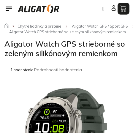
Prejsť
na
obsah
Chytré hodinky a prstene
Aligator Watch GPS / Sport GPS
Aligator Watch GPS strieborné so zeleným silikónovým remienkom
Aligator Watch GPS strieborné so
zeleným silikónovým remienkom
Priemerné
Podrobnosti hodnotenia
1 hodnotenie
hodnotenie
produktu
je
5,0
z
5
hviezdičiek.