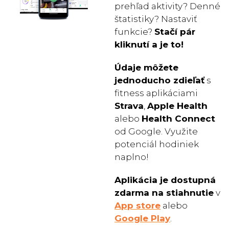
prehľad aktivity? Denné
štatistiky? Nastaviť
funkcie?
Stačí pár
kliknutí a je to!
Údaje môžete
jednoducho zdieľať
s
fitness aplikáciami
Strava
,
Apple Health
alebo
Health Connect
od Google. Využite
potenciál hodiniek
naplno!
Aplikácia je dostupná
zdarma na stiahnutie
v
App store
alebo
Google Play
.