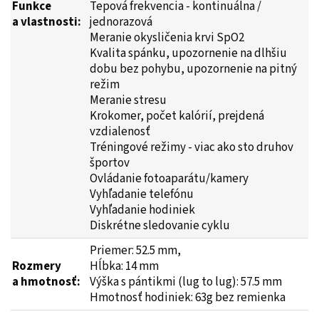
Funkc
e
Tepová frekvencia - kontinuálna /
a vlastnosti:
jednorazová
Meranie okysličenia krvi SpO2
Kvalita spánku, upozornenie na dlhšiu
dobu bez pohybu, upozornenie na pitný
režim
Meranie stresu
Krokomer, počet kalórií, prejdená
vzdialenosť
Tréningové režimy - viac ako sto druhov
športov
Ovládanie fotoaparátu/kamery
Vyhľadanie telefónu
Vyhľadanie hodiniek
Diskrétne sledovanie cyklu
Priemer: 52.5 mm,
Rozmery
Hĺbka: 14 mm
a hmotnosť:
Výška s pántikmi (lug to lug): 57.5 mm
Hmotnosť hodiniek: 63g bez remienka