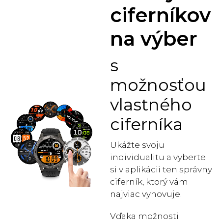
ciferníkov
na výber
s
možnosťou
vlastného
ciferníka
Ukážte svoju
individualitu a vyberte
si v aplikácii ten správny
ciferník, ktorý vám
najviac vyhovuje.
Vďaka možnosti