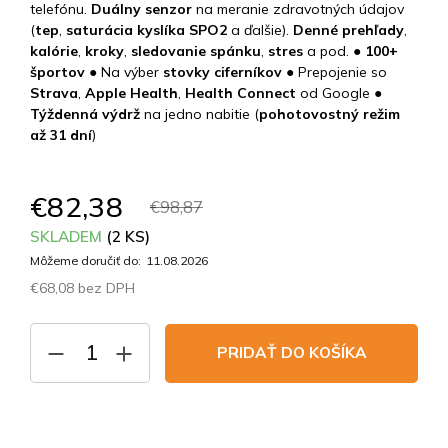
telefónu.
Duálny senzor
na meranie zdravotných údajov
(
tep
,
saturácia kyslíka SPO2
a ďalšie).
Denné prehľady
,
kalórie
,
kroky
,
sledovanie spánku
,
stres
a pod. ●
100+
športov
● Na výber
stovky
ciferníkov
● Prepojenie so
Strava
,
Apple Health
,
Health Connect
od Google
●
Týždenná výdrž
na jedno nabitie (
pohotovostný režim
až 31 dní
)
€82,38
€98,87
SKLADEM
(2 KS)
Môžeme doručiť do:
11.08.2026
€68,08 bez DPH
Jednotková
cena:
PRIDAŤ DO KOŠÍKA