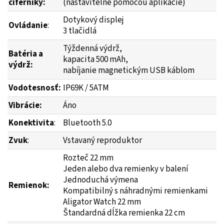
ciferníky:
(nastaviteľné pomocou aplikácie)
Dotykový displej
Ovládanie
:
3 tlačidlá
Týždenná výdrž,
Batéria a
kapacita 500 mAh,
výdrž:
nabíjanie magnetickým USB káblom
Vodotesnosť:
IP69K / 5ATM
Vibrácie:
Áno
Konektivita
:
Bluetooth 5.0
Zvuk
:
Vstavaný reproduktor
Rozteč 22 mm
Jeden alebo dva remienky v balení
Jednoduchá výmena
Remienok:
Kompatibilný s náhradnými remienkami
Aligator Watch 22 mm
Štandardná dĺžka remienka 22 cm