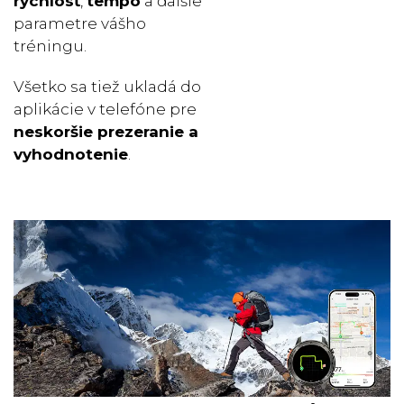
rýchlosť
,
tempo
a ďalšie
parametre vášho
tréningu.
Všetko sa tiež ukladá do
aplikácie v telefóne pre
neskoršie prezeranie a
vyhodnotenie
.