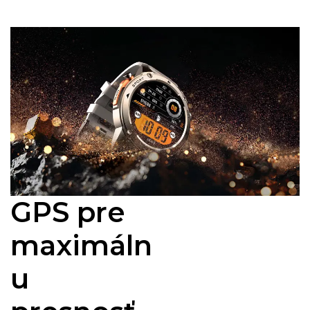
GPS pre
maximáln
u