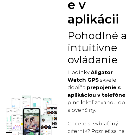
e v
aplikácii
Pohodlné a
intuitívne
ovládanie
Hodinky
Aligator
Watch GPS
skvele
dopĺňa
prepojenie s
aplikáciou v telefóne
,
plne lokalizovanou do
slovenčiny.
Chcete si vybrať iný
ciferník? Pozrieť sa na