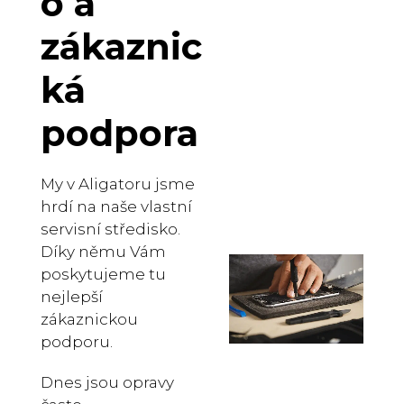
o a
zákaznic
ká
podpora
My v Aligatoru jsme
hrdí na naše vlastní
servisní středisko.
Díky němu Vám
poskytujeme tu
nejlepší
zákaznickou
podporu.
Dnes jsou opravy