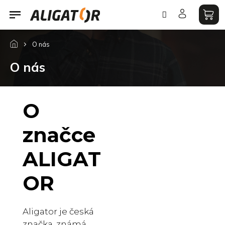
Prejsť
na
obsah
O nás
O nás
O
značce
ALIGAT
OR
Aligator je česká
značka, známá