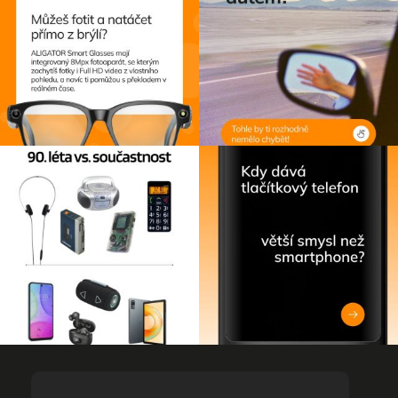
Z
á
p