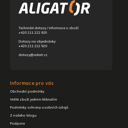
ä
t
i
e
Technické dotazy / informace o zboží:
+420 211 222 925
Dotazy na objednávky:
+420 211 222 920
dotazy@adart.cz
Informace pro vás
Obchodní podmínky
Vrátit zboží jedním kliknutím
Podmínky ochrany osobních údajů
Z našeho blogu
Podpora