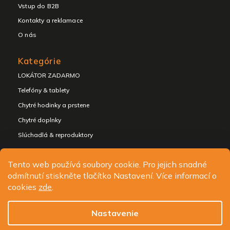
Vstup do B2B
Kontakty a reklamace
O nás
Kategórie
LOKÁTOR ZADARMO
Telefóny & tablety
Chytré hodinky a prstene
Chytré doplnky
Slúchadlá & reproduktory
Tento web používá soubory cookie. Pro jejich snadné
odmítnutí stiskněte tlačítko Nastavení. Více informací o
Copyright 2026
ALIGATOR - telefony, chytré hodinky a
cookies
zde
.
příslušenství
. Všetky práva vyhradené.
Upraviť nastavenie cookies
Nastavenie
Design
Shoptak.cz
| Platforma
Shoptet.cz