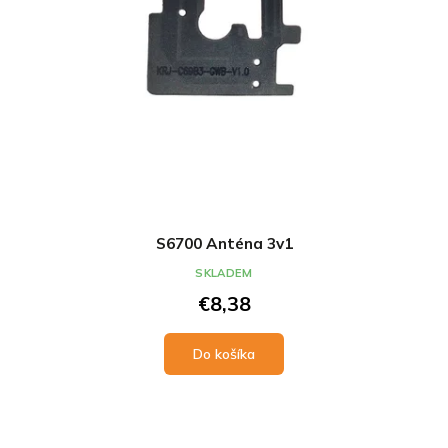
u
k
k
t
t
o
o
v
v
S6700 Anténa 3v1
SKLADEM
€8,38
Do košíka